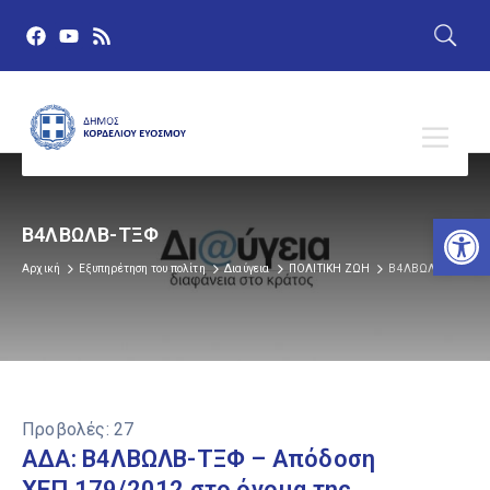
Αν
Β4ΛΒΩΛΒ-ΤΞΦ
Αρχική
Εξυπηρέτηση του πολίτη
Διαύγεια
ΠΟΛΙΤΙΚΗ ΖΩΗ
Β4ΛΒΩΛΒ-ΤΞΦ
Προβολές:
27
ΑΔΑ: Β4ΛΒΩΛΒ-ΤΞΦ – Απόδοση
ΧΕΠ 179/2012 στο όνομα της