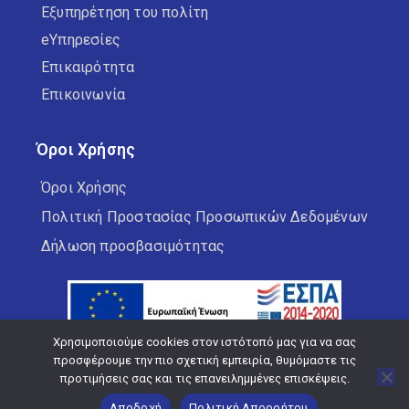
Εξυπηρέτηση του πολίτη
eΥπηρεσίες
Επικαιρότητα
Επικοινωνία
Όροι Χρήσης
Όροι Χρήσης
Πολιτική Προστασίας Προσωπικών Δεδομένων
Δήλωση προσβασιμότητας
Χρησιμοποιούμε cookies στον ιστότοπό μας για να σας
προσφέρουμε την πιο σχετική εμπειρία, θυμόμαστε τις
προτιμήσεις σας και τις επανειλημμένες επισκέψεις.
Copyright © 2026 Δήμος Κορδελιού Ευόσμου
Αποδοχή
Πολιτική Απορρήτου