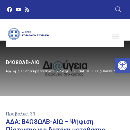
Αν
Β4Ω8ΩΛΒ-ΑΙΩ
Αρχική
Εξυπηρέτηση του πολίτη
Διαύγεια
ΠΟΛΙΤΙΚΗ ΖΩΗ
Β4Ω8ΩΛΒ-ΑΙΩ
Προβολές:
31
ΑΔΑ: Β4Ω8ΩΛΒ-ΑΙΩ – Ψήφιση
Πίστωσης για δαπάνη μετάβασης