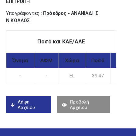
ΕΠΙΤΡΟΠΗ
Υπογράφοντες :
Πρόεδρος - ΑΝΑΝΙΑΔΗΣ
ΝΙΚΟΛΑΟΣ
Ποσό και ΚΑΕ/ΑΛΕ
Όνομα
ΑΦΜ
Χώρα
Ποσό
ΚΑΕ
-
-
EL
39.47
1
Λήψη
Προβολή
Αρχείου
Αρχείου