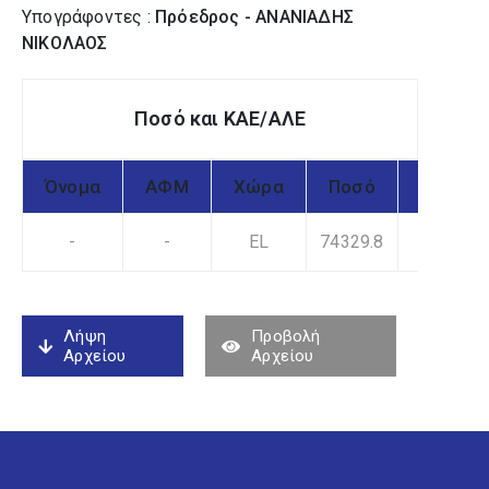
Υπογράφοντες :
Πρόεδρος - ΑΝΑΝΙΑΔΗΣ
ΝΙΚΟΛΑΟΣ
Ποσό και ΚΑΕ/ΑΛΕ
Όνομα
ΑΦΜ
Χώρα
Ποσό
ΚΑΕ
-
-
EL
74329.8
7
Λήψη
Προβολή
Αρχείου
Αρχείου