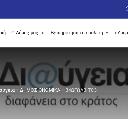
ική
Ο Δήμος μας
Εξυπηρέτηση του πολίτη
eΥπηρ
αύγεια
ΔΗΜΟΣΙΟΝΟΜΙΚΑ
Β4ΩΓΩΛΒ-Τ03