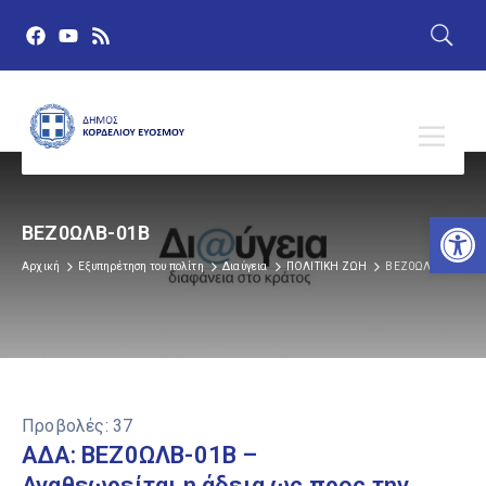
Αν
ΒΕΖ0ΩΛΒ-01Β
Αρχική
Εξυπηρέτηση του πολίτη
Διαύγεια
ΠΟΛΙΤΙΚΗ ΖΩΗ
ΒΕΖ0ΩΛΒ-01Β
Προβολές:
37
ΑΔΑ: ΒΕΖ0ΩΛΒ-01Β –
Αναθεωρείται η άδεια ως προς την