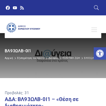
Αν
ΒΛ93ΩΛΒ-0Ι1
Αρχική
Εξυπηρέτηση του πολίτη
Διαύγεια
ΠΟΛΙΤΙΚΗ ΖΩΗ
ΒΛ93ΩΛΒ-0Ι1
Προβολές:
31
ΑΔΑ: ΒΛ93ΩΛΒ-0Ι1 – «Θέση σε
διαθεσιμότητα».