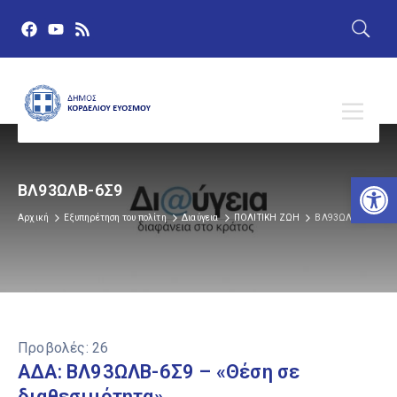
Αν
ΒΛ93ΩΛΒ-6Σ9
Αρχική
Εξυπηρέτηση του πολίτη
Διαύγεια
ΠΟΛΙΤΙΚΗ ΖΩΗ
ΒΛ93ΩΛΒ-6Σ9
Προβολές:
26
ΑΔΑ: ΒΛ93ΩΛΒ-6Σ9 – «Θέση σε
διαθεσιμότητα».