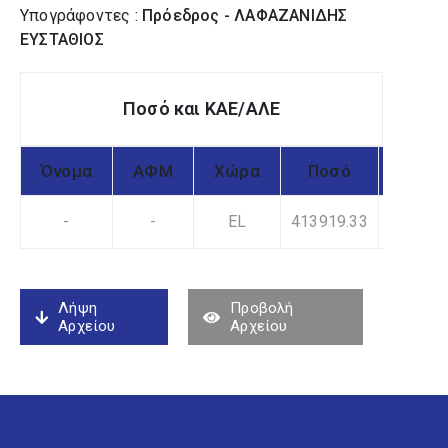
Υπογράφοντες :
Πρόεδρος - ΛΑΦΑΖΑΝΙΔΗΣ
ΕΥΣΤΑΘΙΟΣ
Ποσό και ΚΑΕ/ΑΛΕ
Όνομα
ΑΦΜ
Χώρα
Ποσό
ΚΑΕ
-
-
EL
413919.33
8
Λήψη
Προβολή
Αρχείου
Αρχείου