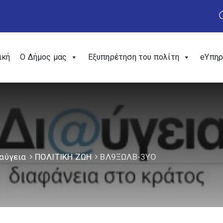
ική
Ο Δήμος μας
Εξυπηρέτηση του πολίτη
eΥπηρ
αύγεια
ΠΟΛΙΤΙΚΗ ΖΩΗ
ΒΛ9ΞΩΛΒ-3ΥΟ