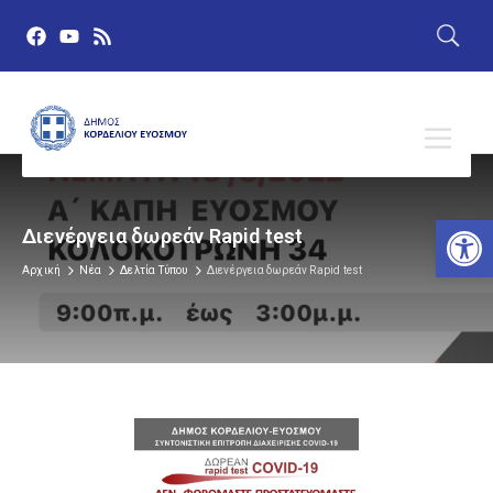
Αν
Διενέργεια δωρεάν Rapid test
Αρχική
Νέα
Δελτία Τύπου
Διενέργεια δωρεάν Rapid test