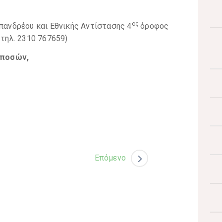
ος
απανδρέου και Εθνικής Αντίστασης 4
όροφος
 τηλ. 2310 767659)
 ποσών,
Επόμενο