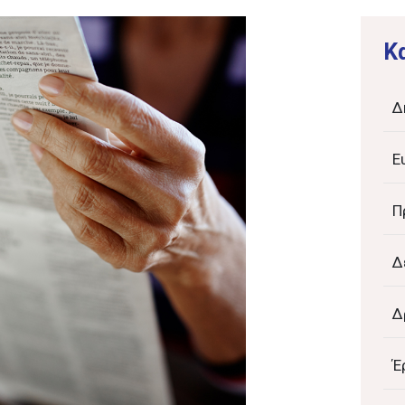
K
Δ
Ε
Π
Δ
Δ
Έ