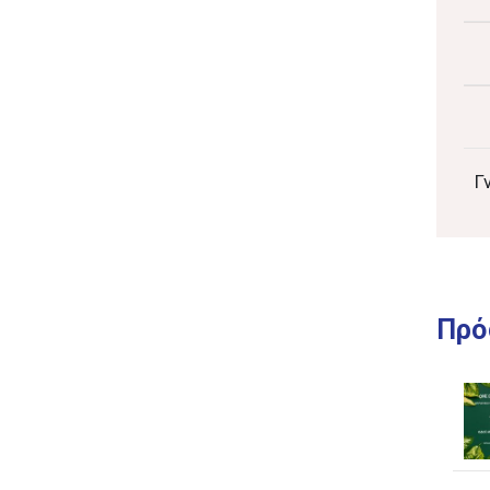
Γ
Πρό