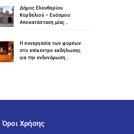
Δήμος Ελευθερίου
Κορδελιού – Ευόσμου:
Αποκατάσταση μίας
ιστορικής αδικίας η
προσθήκη του τοπωνυμίου
Η συνεργασία των φορέων
«Ελευθέριο» στην
στο επίκεντρο εκδήλωσης
ονομασία του δήμου
για την ενδυνάμωση
γυναικών προσφυγικής και
μεταναστευτικής
προέλευσης
Όροι Χρήσης