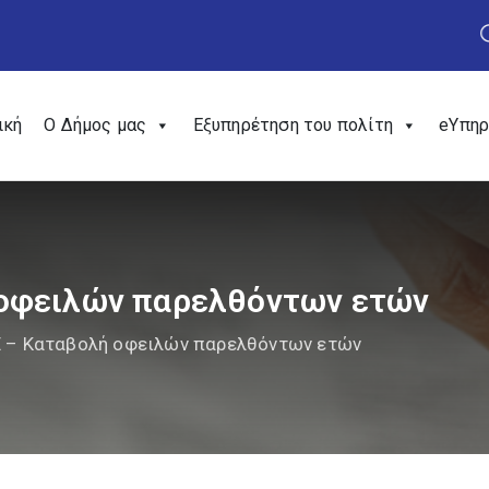
ική
Ο Δήμος μας
Εξυπηρέτηση του πολίτη
eΥπηρ
οφειλών παρελθόντων ετών
 – Καταβολή οφειλών παρελθόντων ετών