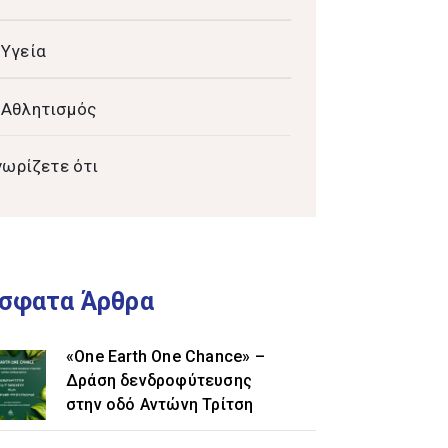
Υγεία
Αθλητισμός
νωρίζετε ότι
σφατα Άρθρα
«One Earth One Chance» –
Δράση δενδροφύτευσης
στην οδό Αντώνη Τρίτση