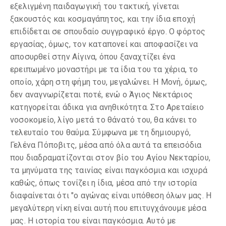
εξελιγμένη παιδαγωγική του τακτική, γίνεται
ξακουστός και κοσμαγάπητος, και την ίδια εποχή
επιδίδεται σε σπουδαίο συγγραφικό έργο. Ο φόρτος
εργασίας, όμως, τον καταπονεί και αποφασίζει να
αποσυρθεί στην Αίγινα, όπου ξαναχτίζει ένα
ερειπωμένο μοναστήρι με τα ίδια του τα χέρια, το
οποίο, χάρη στη φήμη του, μεγαλώνει. Η Μονή, όμως,
δεν αναγνωρίζεται ποτέ, ενώ ο Άγιος Νεκτάριος
κατηγορείται άδικα για ανηθικότητα. Στο Αρεταίειο
νοσοκομείο, λίγο μετά το θάνατό του, θα κάνει το
τελευταίο του θαύμα. Σύμφωνα με τη δημιουργό,
Γελένα Πόποβιτς, μέσα από όλα αυτά τα επεισόδια
που διαδραματίζονται στον βίο του Αγίου Νεκταρίου,
τα μηνύματα της ταινίας είναι παγκόσμια και ισχυρά
καθώς, όπως τονίζει η ίδια, μέσα από την ιστορία
διαφαίνεται ότι "ο αγώνας είναι υπόθεση όλων μας. Η
μεγαλύτερη νίκη είναι αυτή που επιτυγχάνουμε μέσα
μας. Η ιστορία του είναι παγκόσμια. Αυτό με