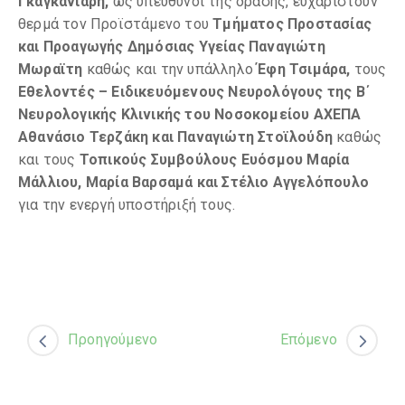
Γκαγκανιάρη,
ως υπεύθυνοι της δράσης, ευχαριστούν
θερμά τον Προϊστάμενο του
Τμήματος Προστασίας
και Προαγωγής Δημόσιας Υγείας Παναγιώτη
Μωραϊτη
καθώς και την υπάλληλο
Έφη Τσιμάρα,
τους
Εθελοντές – Ειδικευόμενους Νευρολόγους της Β΄
Νευρολογικής Κλινικής του Νοσοκομείου ΑΧΕΠΑ
Αθανάσιο Τερζάκη και Παναγιώτη Στοϊλούδη
καθώς
και τους
Τοπικούς Συμβούλους Ευόσμου Μαρία
Μάλλιου, Μαρία Βαρσαμά και Στέλιο Αγγελόπουλο
για την ενεργή υποστήριξή τους.
Προηγούμενο
Επόμενο