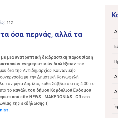
K
ές:
112
Δ
τα όσα περνάς, αλλά τα
Ε
 με μια ανατρεπτική διαδραστική παρουσίαση
Π
δικτυακών ενημερωτικών διαλέξεων
τον
μου δια της Αντιδημαρχίας Κοινωνικής
Δ
 συνεργασία με την Δημοτική Κοινωφελή
ο τον μήνα Απρίλιο, κάθε Σάββατο στις 4.00 το
από το
κανάλι του δήμου Κορδελιού Ευόσμου
Δ
ημερωτικού
site NEWS
.
MAKEDONIAS
.
GR
στο
νωνίας της εκδήλωσης (
Έ
nias
.