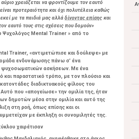
 αύριο χρειάζεται να φροντίζουμε τον εαυτό
Α
είναι προτεραιότητα και όχι πολυτέλεια καθώς
 εκεί με τα παιδιά μας αλλά
δίνοντας επίσης
και
τον εαυτό τους στις σχέσεις που δομούν»
 Ψυχολόγος Mental Trainer
» από το
al Trainer, «αντιμετώπισε και δούλεψε» με
 ομάδα ενδυνάμωσης πάνω σ' ένα
αι ψυχοσωματικών ασκήσεων. Με ένα
κό και παραστατικό τρόπο, με τον πλούσιο και
εκατοντάδες διαδικτυακούς φίλους του
 Αυτό που «απογείωσε» την ομιλία της, ήταν
των δημοτών μέσα στην ομιλία και αυτό της
ιξη στη ροή, όπως επίσης και οι
υμμετείχαν με έκπληξη οι συνομιλητές της.
κύκλου χαιρέτισαν
άνθης Μανδαλιανός, αναφέρθηκε στο άγχος