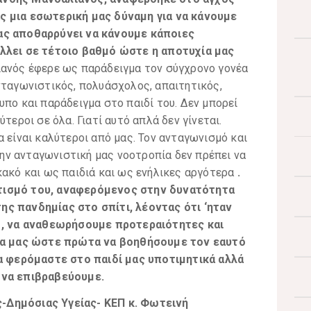
ς μια εσωτερική μας δύναμη για να κάνουμε
ας αποθαρρύνει να κάνουμε κάποιες
άλλει σε τέτοιο βαθμό ώστε η αποτυχία μας
ιανός έφερε ως παράδειγμα τον σύγχρονο γονέα
νταγωνιστικός, πολυάσχολος, απαιτητικός,
υπο και παράδειγμα στο παιδί του. Δεν μπορεί
τεροι σε όλα. Γιατί αυτό απλά δεν γίνεται.
α είναι καλύτεροι από μας. Τον ανταγωνισμό και
ν ανταγωνιστική μας νοοτροπία δεν πρέπει να
κακό και ως παιδιά και ως ενήλικες αργότερα
.
τισμό του, αναφερόμενος στην δυνατότητα
ης πανδημίας στο σπίτι, λέοντας ότι ‘ηταν
ε , να αναθεωρήσουμε προτεραιότητες και
εια μας ώστε πρώτα να βοηθήσουμε τον εαυτό
να φερόμαστε στο παιδί μας υποτιμητικά αλλά
 να επιβραβεύουμε.
-Δημόσιας Υγείας- ΚΕΠ
κ. Φωτεινή