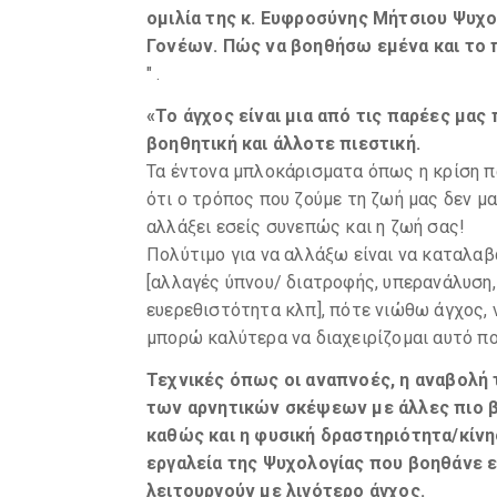
ομιλία
της κ. Ευφροσύνης Μήτσιου Ψυχ
Γονέων. Πώς να βοηθήσω εμένα και το π
" .
«Το άγχος είναι μια από τις παρέες μας
βοηθητική και άλλοτε πιεστική.
Τα έντονα μπλοκάρισματα όπως η κρίση πα
ότι ο τρόπος που ζούμε τη ζωή μας δεν μα
αλλάξει εσείς συνεπώς και η ζωή σας!
Πολύτιμο για να αλλάξω είναι να καταλαβ
[αλλαγές ύπνου/ διατροφής, υπερανάλυση,
ευερεθιστότητα κλπ], πότε νιώθω άγχος, 
μπορώ καλύτερα να διαχειρίζομαι αυτό π
Τεχνικές όπως οι αναπνοές, η αναβολή
των αρνητικών σκέψεων με άλλες πιο β
καθώς και η φυσική δραστηριότητα/κίνη
εργαλεία της Ψυχολογίας που βοηθάνε εν
λειτουργούν με λιγότερο άγχος.