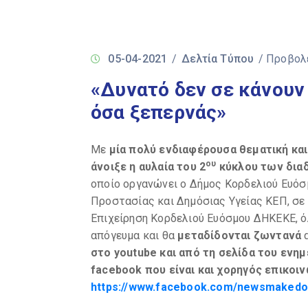
05-04-2021
/
Δελτία Τύπου
/ Προβολ
«Δυνατό δεν σε κάνουν 
όσα ξεπερνάς»
Με
μία πολύ ενδιαφέρουσα θεματική και
ου
άνοιξε η αυλαία του 2
κύκλου των δια
οποίο οργανώνει ο Δήμος Κορδελιού Ευόσ
Προστασίας και Δημόσιας Υγείας ΚΕΠ, σε
Επιχείρηση Κορδελιού Ευόσμου ΔΗΚΕΚΕ, όλ
απόγευμα και θα
μεταδίδονται ζωντανά
στο youtube και από τη σελίδα του εν
facebook
που είναι και χορηγός επικοι
https://www.facebook.com/newsmakedo