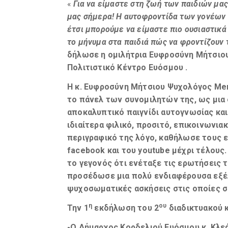
«
Για να είμαστε στη ζωή των παιδιών μας
μας σήμερα! Η αυτοφροντίδα των γονέων 
έτσι μπορούμε να είμαστε πιο ουσιαστικά
το μήνυμα στα παιδιά πώς να φροντίζουν 
δήλωσε η
ομιλήτρια Ευφροσύνη Μήτσιου
Πολιτιστικό Κέντρο
Ευόσμου .
Η κ. Ευφροσύνη Μήτσιου Ψυχολόγος Ment
το πάνελ των συνομιλητών της, ως μια
αποκαλυπτικό παιγνίδι αυτογνωσίας κ
ιδιαίτερα φιλικό, προσιτό, επικοινωνια
περιγραφικό της λόγο, καθήλωσε τους 
facebook
και του
youtube
μέχρι τέλους.
το γεγονός ότι ενέταξε τις ερωτήσεις 
προσέδωσε μια πολύ ενδιαφέρουσα εξέλ
ψυχοσωματικές ασκήσεις στις οποίες σ
η
ου
Την 1
εκδήλωση του 2
διαδικτυακού 
-Ο Δήμαρχος Κορδελιού Ευόσμου κ. Κλε