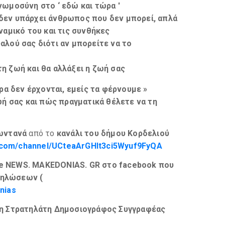
νωμοσύνη
στο ‘
εδώ και τώρα
'
δεν υπάρχει άνθρωπος που δεν μπορεί, απλά
ναμικό
του και τις
συνθήκες
αλού σας διότι αν μπορείτε να το
τη ζωή
και θα αλλάξει η ζωή σας
ρα δεν έρχονται, εμείς τα φέρνουμε
»
ή σας και πώς πραγματικά θέλετε να τη
ζωντανά
από το
κανάλι του δήμου Κορδελιού
e.com/channel/UCteaArGHIt3ci5Wyuf9FyQA
te NEWS.
MAKEDONIAS.
GR στο
facebook
που
κδηλώσεων (
nias
η Στρατηλάτη Δημοσιογράφος Συγγραφέας