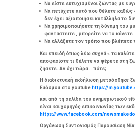
Να είστε ευτυχισμένοι ζώντας με
ευγ
Να πετύχετε αυτό που θέλετε καθώς 
δεν έχει
αξιοποιήσει
κατάλληλα το
δυ
Να χρησιμοποιήσετε τη δύναμη του μυ
φανταστειτε
, μπορείτε να το κάνετε
Να
αλλάξετε τον τρόπο που βλέπετε 
Και επειδή όπως λέω συχνά «
τα καλύτε
αποφασίστε τι θέλετε να φέρετε στη ζω
ζήσετε. Αν όχι τώρα .. πότε;
H διαδικτυακή εκδήλωση μεταδόθηκε 
Ευόσμου στο youtube
https://m.youtub
και από τη σελίδα του ενημερωτικού
si
είναι και χορηγός επικοινωνίας των ε
https://www.facebook.com/newsmakedo
Οργάνωση Συντονισμός Παρουσίαση Νίκ