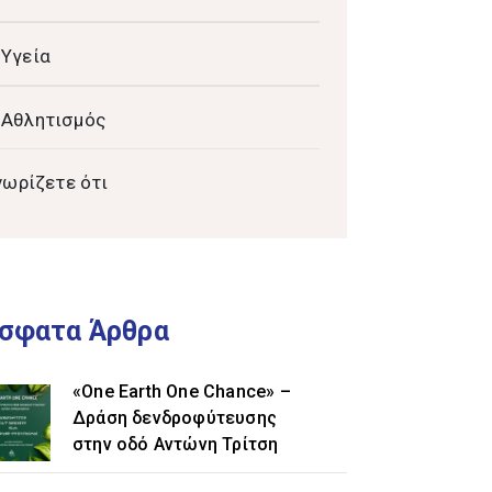
Υγεία
Αθλητισμός
νωρίζετε ότι
σφατα Άρθρα
«One Earth One Chance» –
Δράση δενδροφύτευσης
στην οδό Αντώνη Τρίτση