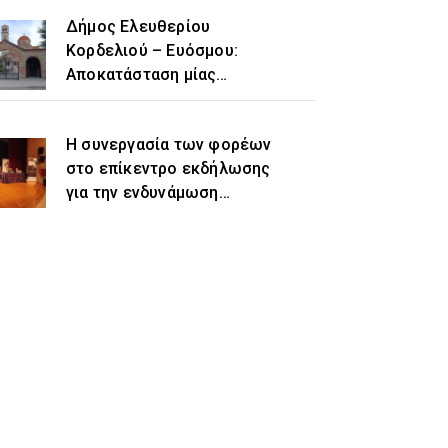
Δήμος Ελευθερίου
Κορδελιού – Ευόσμου:
Αποκατάσταση μίας
ιστορικής αδικίας η
προσθήκη του τοπωνυμίου
Η συνεργασία των φορέων
«Ελευθέριο» στην
στο επίκεντρο εκδήλωσης
ονομασία του δήμου
για την ενδυνάμωση
γυναικών προσφυγικής και
μεταναστευτικής
προέλευσης