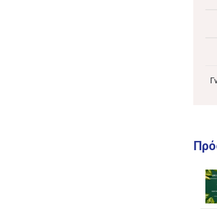
Γ
Πρό