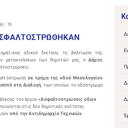
K
ές:
70
Δ
ΑΣΦΑΛΤΟΣΤΡΩΘΗΚΑΝ
Ε
ματικού οδικού δικτύου, τη βελτίωση της
των μετακινήσεων των δημοτών μας, ο
Δήμος
Π
αλτοστρώσεις.
φαλτόστρωση
σε τμήμα της οδού Μεσολογγίου
Δ
Παππά στη Διαλογή
, των οποίων το οδόστρωμα
Δ
έλεσης του έργου
«Ασφαλτοστρώσεις οδών
ιούνται στις δύο δημοτικές ενότητες
ελούν
υπό την Αντιδημαρχία Τεχνικών
Έ