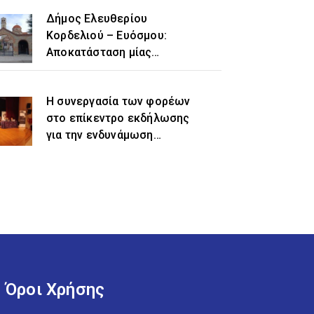
Δήμος Ελευθερίου
Κορδελιού – Ευόσμου:
Αποκατάσταση μίας
ιστορικής αδικίας η
προσθήκη του τοπωνυμίου
Η συνεργασία των φορέων
«Ελευθέριο» στην
στο επίκεντρο εκδήλωσης
ονομασία του δήμου
για την ενδυνάμωση
γυναικών προσφυγικής και
μεταναστευτικής
προέλευσης
Όροι Χρήσης