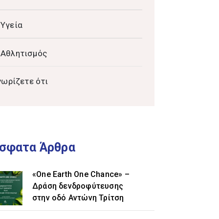
Υγεία
Αθλητισμός
νωρίζετε ότι
σφατα Άρθρα
«One Earth One Chance» –
Δράση δενδροφύτευσης
στην οδό Αντώνη Τρίτση