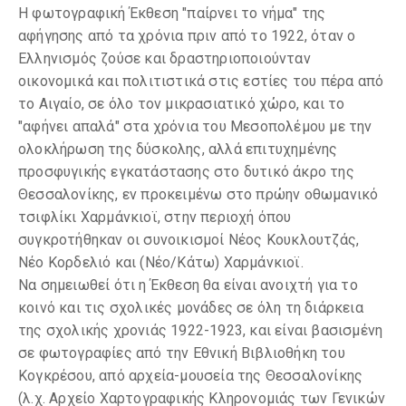
Η φωτογραφική Έκθεση "παίρνει το νήμα" της
αφήγησης από τα χρόνια πριν από το 1922, όταν ο
Ελληνισμός ζούσε και δραστηριοποιούνταν
οικονομικά και πολιτιστικά στις εστίες του πέρα από
το Αιγαίο, σε όλο τον μικρασιατικό χώρο, και το
"αφήνει απαλά" στα χρόνια του Μεσοπολέμου με την
ολοκλήρωση της δύσκολης, αλλά επιτυχημένης
προσφυγικής εγκατάστασης στο δυτικό άκρο της
Θεσσαλονίκης, εν προκειμένω στο πρώην οθωμανικό
τσιφλίκι Χαρμάνκιοϊ, στην περιοχή όπου
συγκροτήθηκαν οι συνοικισμοί Νέος Κουκλουτζάς,
Νέο Κορδελιό και (Νέο/Κάτω) Χαρμάνκιοϊ.
Να σημειωθεί ότι η Έκθεση θα είναι ανοιχτή για το
κοινό και τις σχολικές μονάδες σε όλη τη διάρκεια
της σχολικής χρονιάς 1922-1923, και είναι βασισμένη
σε φωτογραφίες από την Εθνική Βιβλιοθήκη του
Κογκρέσου, από αρχεία-μουσεία της Θεσσαλονίκης
(λ.χ. Αρχείο Χαρτογραφικής Κληρονομιάς των Γενικών