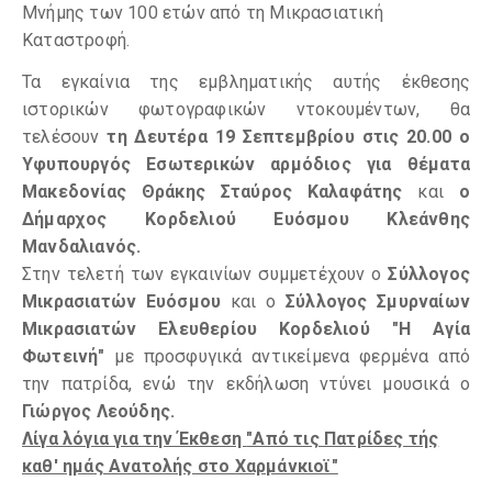
Μνήμης των 100 ετών από τη Μικρασιατική
Καταστροφή.
Τα εγκαίνια της εμβληματικής αυτής έκθεσης
ιστορικών φωτογραφικών ντοκουμέντων, θα
τελέσουν
τη Δευτέρα 19 Σεπτεμβρίου στις 20.00
ο
Υφυπουργός Εσωτερικών αρμόδιος για θέματα
Μακεδονίας Θράκης Σταύρος Καλαφάτης
και
ο
Δήμαρχος Κορδελιού Ευόσμου Κλεάνθης
Μανδαλιανός.
Στην τελετή των εγκαινίων συμμετέχουν ο
Σύλλογος
Μικρασιατών Ευόσμου
και ο
Σύλλογος Σμυρναίων
Μικρασιατών Ελευθερίου Κορδελιού "Η Αγία
Φωτεινή"
με προσφυγικά αντικείμενα φερμένα από
την πατρίδα, ενώ την εκδήλωση ντύνει μουσικά ο
Γιώργος Λεούδης.
Λίγα λόγια για την Έκθεση
"Από τις Πατρίδες τής
καθ' ημάς Ανατολής στο Χαρμάνκιοϊ"