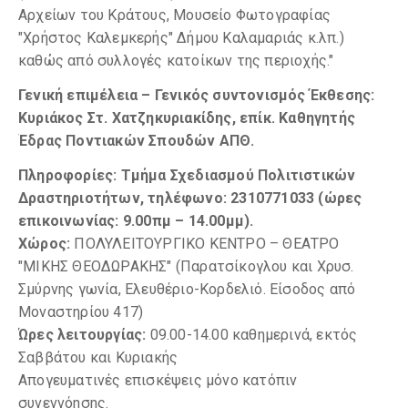
Αρχείων του Κράτους, Μουσείο Φωτογραφίας
"Χρήστος Καλεμκερής" Δήμου Καλαμαριάς κ.λπ.)
καθώς από συλλογές κατοίκων της περιοχής."
Γενική επιμέλεια – Γενικός συντονισμός Έκθεσης:
Κυριάκος Στ. Χατζηκυριακίδης, επίκ. Καθηγητής
Έδρας Ποντιακών Σπουδών ΑΠΘ.
Πληροφορίες: Τμήμα Σχεδιασμού Πολιτιστικών
Δραστηριοτήτων, τηλέφωνο: 2310771033 (ώρες
επικοινωνίας: 9.00πμ – 14.00μμ).
Χώρος:
ΠΟΛΥΛΕΙΤΟΥΡΓΙΚΟ ΚΕΝΤΡΟ – ΘΕΑΤΡΟ
"ΜΙΚΗΣ ΘΕΟΔΩΡΑΚΗΣ" (Παρατσίκογλου και Χρυσ.
Σμύρνης γωνία, Ελευθέριο-Κορδελιό. Είσοδος από
Μοναστηρίου 417)
Ώρες λειτουργίας:
09.00-14.00 καθημερινά, εκτός
Σαββάτου και Κυριακής
Απογευματινές επισκέψεις μόνο κατόπιν
συνεννόησης.