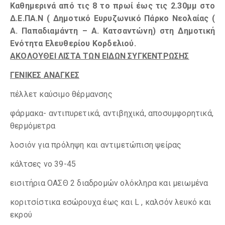
Καθημερινά από τις 8 το πρωί έως τις 2.30μμ στο
Δ.Ε.ΠΑ.Ν ( Δημοτικό Ευρυζωνικό Πάρκο Νεολαίας (
Α. Παπαδιαμάντη – Α. Κατσαντώνη) στη Δημοτική
Ενότητα Ελευθερίου Κορδελιού.
ΑΚΟΛΟΥΘΕΙ ΛΙΣΤΑ ΤΩΝ ΕΙΔΩΝ ΣΥΓΚΕΝΤΡΩΣΗΣ
ΓΕΝΙΚΕΣ ΑΝΑΓΚΕΣ
πέλλετ καύσιμο θέρμανσης
φάρμακα- αντιπυρετικά, αντιβηχικά, αποσυμφορητικά,
θερμόμετρα
λοσιόν για πρόληψη και αντιμετώπιση ψείρας
κάλτσες νο 39-45
εισιτήρια ΟΑΣΘ 2 διαδρομών ολόκληρα και μειωμένα
κοριτσίστικα εσώρουχα έως και L , καλσόν λευκό και
εκρού