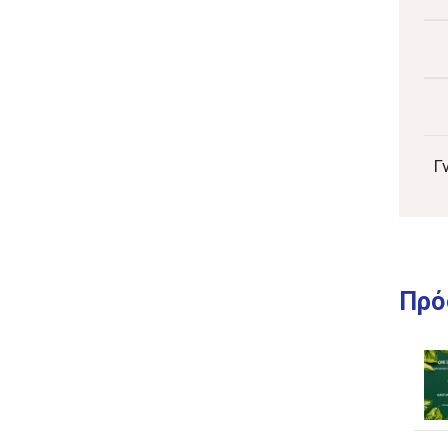
Γ
Πρό