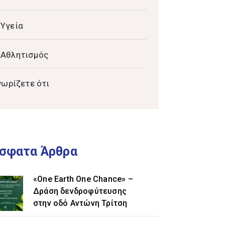
Υγεία
Αθλητισμός
νωρίζετε ότι
σφατα Άρθρα
«One Earth One Chance» –
Δράση δενδροφύτευσης
στην οδό Αντώνη Τρίτση