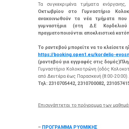
Τα συγκεκριμένα τμήματα ενόργανης
Οκτωβρίου στο Γυμναστήριο Κολοκ
ανακοινωθούν τα νέα τμήματα που 
γυμναστήρια (στη Δ.Ε Κορδελιο
πραγματοποιούνται αποκλειστικά κατόπ
Το ραντεβού μπορείτε να το κλείσετε 
https://booking.open1.eu/kordelio-evo
(ραντεβού για εγγραφές στις δομές)
Πλη
Γυμναστήριο Κολοκοτρώνη (οδός Κολοκοτ
από Δευτέρα έως Παρασκευή (8:00-20:00).
Τηλ: 2310705442, 2310700082, 23105741
Επισυνάπτεται το πρόγραμμα των μαθημ
–
ΠΡΟΓΡΑΜΜΑ ΡΥΘΜΙΚΗΣ