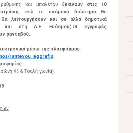
, ρυθμικής και μπαλέτου
ξεκινούν στις 10
οτρώνη,
ενώ το
επόμενο διάστημα θα
θα λειτουργήσουν και σε άλλα δημοτικά
ύ και στη Δ.Ε. Ευόσμου).
Ο
ι εγγραφές
ιν ραντεβού.
ηλεκτρονικά μέσω της πλατφόρμας:
smos/rantevou_eggrafis
ροφορίες:
ρώνη 43 & Τσαλή γωνία),
55
άτων