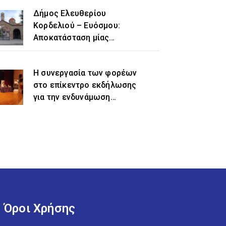
Δήμος Ελευθερίου
Κορδελιού – Ευόσμου:
Αποκατάσταση μίας
ιστορικής αδικίας η
προσθήκη του τοπωνυμίου
Η συνεργασία των φορέων
«Ελευθέριο» στην
στο επίκεντρο εκδήλωσης
ονομασία του δήμου
για την ενδυνάμωση
γυναικών προσφυγικής και
μεταναστευτικής
προέλευσης
Όροι Χρήσης