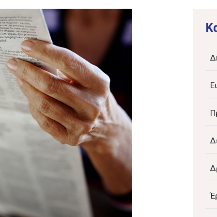
K
Δ
Ε
Π
Δ
Δ
Έ