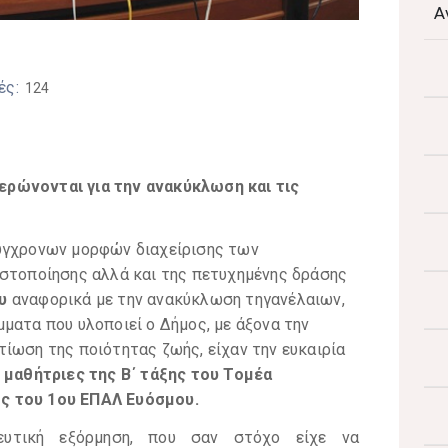
Α
ές:
124
ερώνονται για την ανακύκλωση και τις
σύγχρονων μορφών διαχείρισης των
οστοποίησης αλλά και της πετυχημένης δράσης
υ
αναφορικά με την ανακύκλωση τηγανέλαιων,
ματα που υλοποιεί ο Δήμος, με άξονα την
ίωση της ποιότητας ζωής, είχαν την ευκαιρία
ι μαθήτριες της Β΄ τάξης του Τομέα
ς του 1ου ΕΠΑΛ Ευόσμου.
ευτική εξόρμηση, που σαν στόχο είχε να