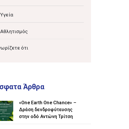
Υγεία
Αθλητισμός
νωρίζετε ότι
σφατα Άρθρα
«One Earth One Chance» –
Δράση δενδροφύτευσης
στην οδό Αντώνη Τρίτση