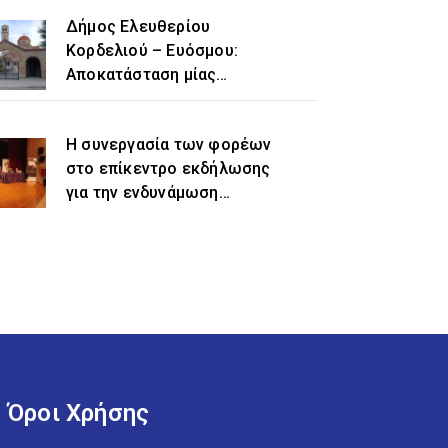
Δήμος Ελευθερίου
Κορδελιού – Ευόσμου:
Αποκατάσταση μίας
ιστορικής αδικίας η
προσθήκη του τοπωνυμίου
Η συνεργασία των φορέων
«Ελευθέριο» στην
στο επίκεντρο εκδήλωσης
ονομασία του δήμου
για την ενδυνάμωση
γυναικών προσφυγικής και
μεταναστευτικής
προέλευσης
Όροι Χρήσης