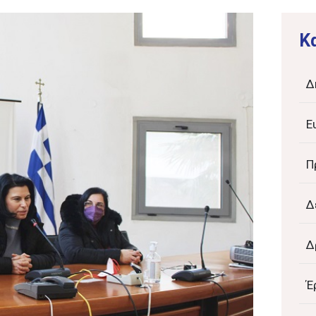
K
Δ
Ε
Π
Δ
Δ
Έ