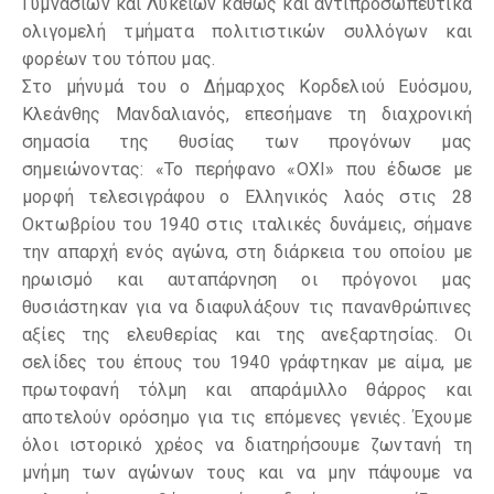
Γυμνασίων και Λυκείων καθώς και αντιπροσωπευτικά
ολιγομελή τμήματα πολιτιστικών συλλόγων και
φορέων του τόπου μας.
Στο μήνυμά του ο Δήμαρχος Κορδελιού Ευόσμου,
Κλεάνθης Μανδαλιανός, επεσήμανε τη διαχρονική
σημασία της θυσίας των προγόνων μας
σημειώνοντας: «Το περήφανο «ΟΧΙ» που έδωσε με
μορφή τελεσιγράφου ο Ελληνικός λαός στις 28
Οκτωβρίου του 1940 στις ιταλικές δυνάμεις, σήμανε
την απαρχή ενός αγώνα, στη διάρκεια του οποίου με
ηρωισμό και αυταπάρνηση οι πρόγονοι μας
θυσιάστηκαν για να διαφυλάξουν τις πανανθρώπινες
αξίες της ελευθερίας και της ανεξαρτησίας. Οι
σελίδες του έπους του 1940 γράφτηκαν με αίμα, με
πρωτοφανή τόλμη και απαράμιλλο θάρρος και
αποτελούν ορόσημο για τις επόμενες γενιές. Έχουμε
όλοι ιστορικό χρέος να διατηρήσουμε ζωντανή τη
μνήμη των αγώνων τους και να μην πάψουμε να