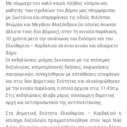
Με σύμμαχο τον καλό καιρό, πλήθος κόσμου και
μαθητές των σχολείων του Δήμου μας πλημμύρισαν
με ζωντάνια και υπερηφάνεια τις οδούς Φιλίππου
Φλώρου και Μεγάλου Αλεξάνδρου (οι οποίες ένωναν
άλλοτε τους δύο Δήμους), στην 1η εννιαία παρέλαση,
10 χρόνια μετά την συνένωση του Ευόσμου και του
Ελευθερίου – Κορδελιού σε έναν ενιαίο και αδιαίρετο
Δήμο.
Οι εκδηλώσεις μνήμης ξεκίνησαν με τις επίσημες
δοξολογίες, επιμνημόσυνες δεήσεις, εκφωνήσεις
πανηγυρικών, συνεχίσθηκαν με καταθέσεις στεφάνων
και στις δύο Δημοτικές Ενότητες και ολοκληρώθηκαν
με την ενιαία παρέλαση, η οποία άρχισε στις 11.45π.μ.
Στις εκδηλώσεις έλαβε μέρος σύσσωμη η δημοτική
αρχή και αντιπροσωπεία της αντιπολίτευσης.
Στη Δημοτική Ενότητα Ελευθερίου – Κορδελιού η
επίσημη δοξολογία πραγματοποιήθηκε στον Ιερό Ναό