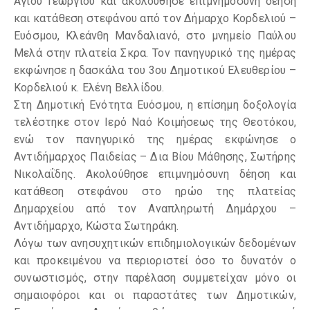
Αγίου Γεωργίου και ακολούθησε επιμνημόσυνη δέηση
και κατάθεση στεφάνου από τον Δήμαρχο Κορδελιού –
Ευόσμου, Κλεάνθη Μανδαλιανό, στο μνημείο Παύλου
Μελά στην πλατεία Σκρα. Τον πανηγυρικό της ημέρας
εκφώνησε η δασκάλα του 3ου Δημοτικού Ελευθερίου –
Κορδελιού κ. Ελένη Βελλίδου.
Στη Δημοτική Ενότητα Ευόσμου, η επίσημη δοξολογία
τελέστηκε στον Ιερό Ναό Κοιμήσεως της Θεοτόκου,
ενώ τον πανηγυρικό της ημέρας εκφώνησε ο
Αντιδήμαρχος Παιδείας – Δια Βίου Μάθησης, Σωτήρης
Νικολαΐδης. Ακολούθησε επιμνημόσυνη δέηση και
κατάθεση στεφάνου στο ηρώο της πλατείας
Δημαρχείου από τον Αναπληρωτή Δημάρχου –
Αντιδήμαρχο, Κώστα Σωτηράκη.
Λόγω των ανησυχητικών επιδημιολογικών δεδομένων
και προκειμένου να περιοριστεί όσο το δυνατόν ο
συνωστισμός, στην παρέλαση συμμετείχαν μόνο οι
σημαιοφόροι και οι παραστάτες των Δημοτικών,