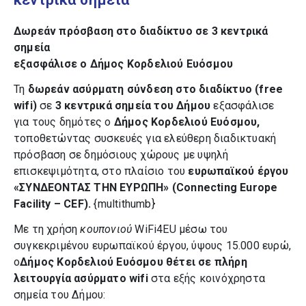
Δωρεάν πρόσβαση στο διαδίκτυο σε 3 κεντρικά
σημεία
εξασφάλισε ο Δήμος Κορδελιού Ευόσμου
Τη
δωρεάν ασύρματη σύνδεση στο διαδίκτυο (free
wifi)
σε
3 κεντρικά σημεία του Δήμου
εξασφάλισε
για τους δημότες ο
Δήμος Κορδελιού Ευόσμου,
τοποθετώντας συσκευές για ελεύθερη διαδικτυακή
πρόσβαση σε δημόσιους χώρους με υψηλή
επισκεψιμότητα, στο πλαίσιο του
ευρωπαϊκού έργου
«ΣΥΝΔΕΟΝΤΑΣ ΤΗΝ ΕΥΡΩΠΗ» (Connecting Europe
Facility – CEF).
{multithumb}
Με τη χρήση
κουπονιού
WiFi4EU μέσω του
συγκεκριμένου ευρωπαϊκού έργου, ύψους 15.000 ευρώ,
ο
Δήμος Κορδελιού Ευόσμου θέτει σε πλήρη
λειτουργία
ασύρματο
wifi
στα εξής κοινόχρηστα
σημεία του Δήμου: