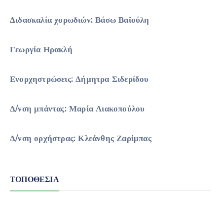
Διδασκαλία χορωδιών: Βάσω Βαϊούλη
Γεωργία Ηρακλή
Ενορχηστρώσεις: Δήμητρα Σιδερίδου
Δ/νση μπάντας: Μαρία Λιακοπούλου
Δ/νση ορχήστρας: Κλεάνθης Ζαρίμπας
ΤΟΠΟΘΕΣΊΑ