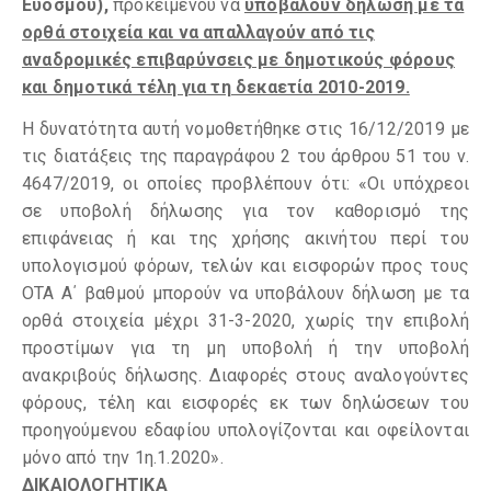
Ευόσμου),
προκειμένου να
υποβάλουν δήλωση με τα
ορθά στοιχεία και να απαλλαγούν από τις
αναδρομικές επιβαρύνσεις με δημοτικούς φόρους
και δημοτικά τέλη για τη δεκαετία 2010-2019.
Η δυνατότητα αυτή νομοθετήθηκε στις 16/12/2019 με
τις διατάξεις της παραγράφου 2 του άρθρου 51 του ν.
4647/2019, οι οποίες προβλέπουν ότι: «Οι υπόχρεοι
σε υποβολή δήλωσης για τον καθορισµό της
επιφάνειας ή και της χρήσης ακινήτου περί του
υπολογισµού φόρων, τελών και εισφορών προς τους
ΟΤΑ Α΄ βαθµού µπορούν να υποβάλουν δήλωση µε τα
ορθά στοιχεία µέχρι 31-3-2020, χωρίς την επιβολή
προστίµων για τη µη υποβολή ή την υποβολή
ανακριβούς δήλωσης. Διαφορές στους αναλογούντες
φόρους, τέλη και εισφορές εκ των δηλώσεων του
προηγούµενου εδαφίου υπολογίζονται και οφείλονται
µόνο από την 1η.1.2020».
ΔΙΚΑΙΟΛΟΓΗΤΙΚΑ