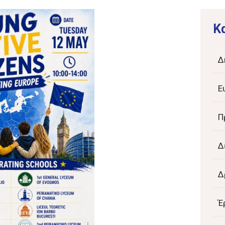
K
Δ
Ε
Π
Δ
Δ
Έ