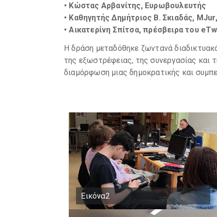
• Κώστας Αρβανίτης, Ευρωβουλευτής
• Καθηγητής Δημήτριος Β. Σκιαδάς, MJur
• Αικατερίνη Σπίτσα, πρέσβειρα του eTw
Η δράση μεταδόθηκε ζωντανά διαδικτυακ
της εξωστρέφειας, της συνεργασίας και 
διαμόρφωση μιας δημοκρατικής και συμπ
Εικόνα2