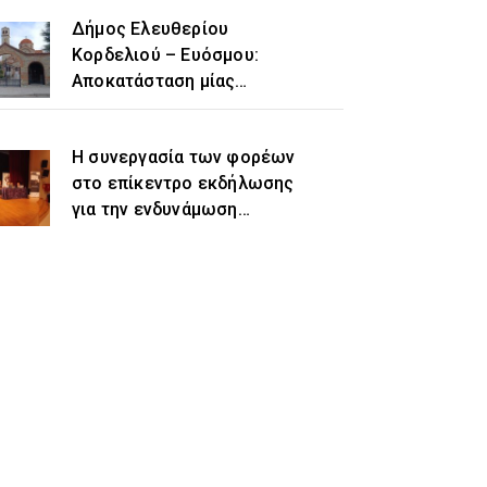
Δήμος Ελευθερίου
Κορδελιού – Ευόσμου:
Αποκατάσταση μίας
ιστορικής αδικίας η
προσθήκη του τοπωνυμίου
Η συνεργασία των φορέων
«Ελευθέριο» στην
στο επίκεντρο εκδήλωσης
ονομασία του δήμου
για την ενδυνάμωση
γυναικών προσφυγικής και
μεταναστευτικής
προέλευσης