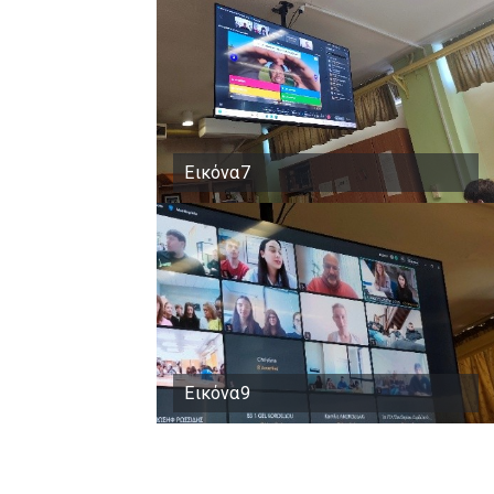
Εικόνα7
Εικόνα9