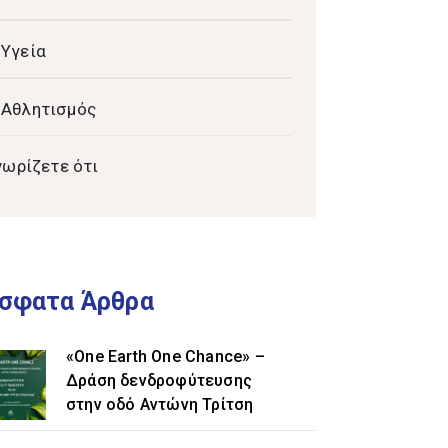
Υγεία
Αθλητισμός
νωρίζετε ότι
σφατα Άρθρα
«One Earth One Chance» –
Δράση δενδροφύτευσης
στην οδό Αντώνη Τρίτση