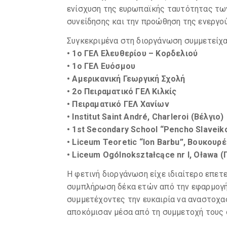
ενίσχυση της ευρωπαϊκής ταυτότητας των
συνείδησης και την προώθηση της ενεργού
Συγκεκριμένα στη διοργάνωση συμμετείχα
• 1ο ΓΕΛ Ελευθερίου – Κορδελιού
• 1ο ΓΕΛ Ευόσμου
• Αμερικανική Γεωργική Σχολή
• 2ο Πειραματικό ΓΕΛ Κιλκίς
• Πειραματικό ΓΕΛ Χανίων
• Institut Saint André, Charleroi (Βέλγιο)
• 1st Secondary School “Pencho Slaveik
• Liceum Teoretic “Ion Barbu”, Βουκουρ
• Liceum Ogólnokształcące nr I, Oława 
Η φετινή διοργάνωση είχε ιδιαίτερο επετ
συμπλήρωση δέκα ετών από την εφαρμογή
συμμετέχοντες την ευκαιρία να αναστοχασ
αποκόμισαν μέσα από τη συμμετοχή τους ό