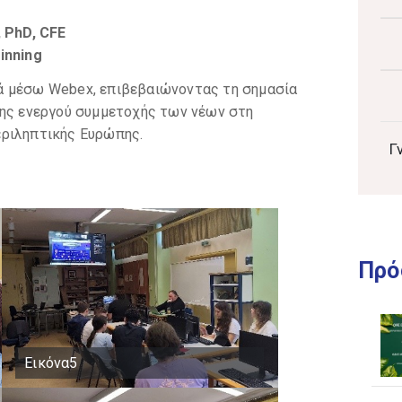
, PhD, CFE
inning
ά μέσω Webex, επιβεβαιώνοντας τη σημασία
της ενεργού συμμετοχής των νέων στη
εριληπτικής Ευρώπης.
Γ
Πρό
Εικόνα5