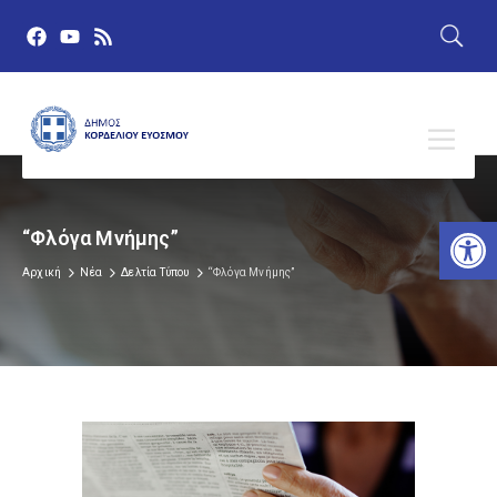
Αν
“Φλόγα Μνήμης”
Αρχική
Νέα
Δελτία Τύπου
“Φλόγα Μνήμης”