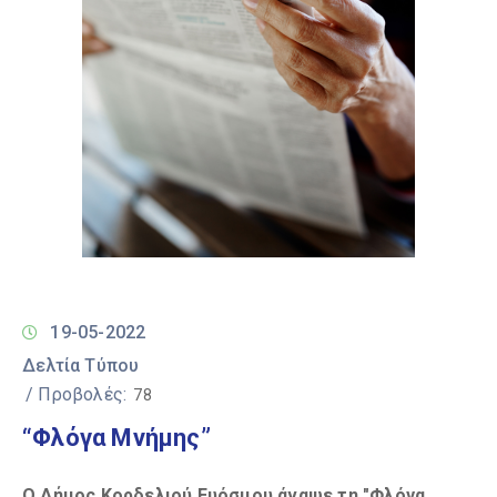
19-05-2022
Δελτία Τύπου
/ Προβολές:
78
“Φλόγα Μνήμης”
Ο Δήμος Κορδελιού Ευόσμου άναψε τη "Φλόγα