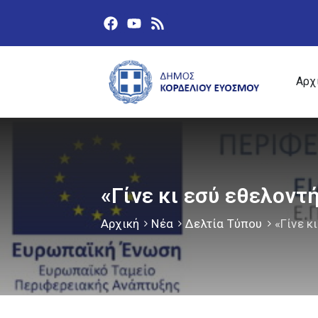
Αρχ
«Γίνε κι εσύ εθελοντ
Αρχική
Νέα
Δελτία Τύπου
«Γίνε κ