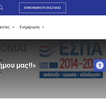
ΕΠΙΚΟΙΝΩΝΗΣΤΕ ΜΑΖΙ ΜΑΣ
εσίες
Ενημέρωση
Αν
ήμου μας!!»
»