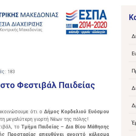
K
Δ
Ε
Π
ές:
183
 στο Φεστιβάλ Παιδείας
Δ
Δ
ακοινώσουμε ότι ο
Δήμος Κορδελιού Ευόσμου
τη μεγαλύτερη γιορτή Νέων της πόλης!
Έ
τιβάλ, το
Τμήμα Παιδείας – Δια Βίου Μάθησης
ής Προστασίας απευθύνει ανοιχτό κάλεσμα