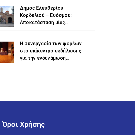
Δήμος Ελευθερίου
Κορδελιού – Ευόσμου:
Αποκατάσταση μίας
ιστορικής αδικίας η
προσθήκη του τοπωνυμίου
Η συνεργασία των φορέων
«Ελευθέριο» στην
στο επίκεντρο εκδήλωσης
ονομασία του δήμου
για την ενδυνάμωση
γυναικών προσφυγικής και
μεταναστευτικής
προέλευσης
Όροι Χρήσης