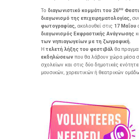
ου
Το
διαγωνιστικό κομμάτι του 26
Φεστι
διαγωνισμό της επιχειρηματολογίας,
συ
φωτογραφίας,
ακολουθεί στις
17 Μαΐου
διαγωνισμός Εκφραστικής Ανάγνωσης
κ
των νηπιαγωγείων με τη ζωγραφική.
Η
τελετή λήξης του φεστιβάλ
θα πραγμα
εκδηλώσεων
που θα λάβουν χώρα μέσα στ
σχολείων και στις δύο δημοτικές ενότητε
μουσικών, χορευτικών ή θεατρικών ομάδω