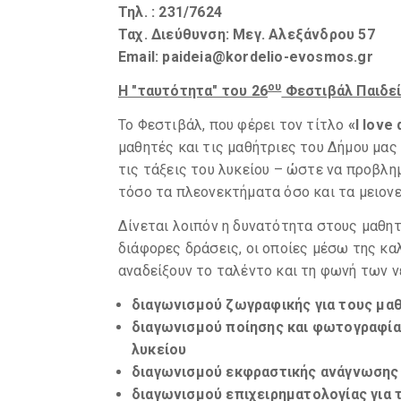
Τηλ. : 231/7624
Ταχ. Διεύθυνση: Μεγ. Αλεξάνδρου 57
Email: paideia@kordelio-evosmos.gr
ου
Η "ταυτότητα" του 26
Φεστιβάλ Παιδε
Το Φεστιβάλ, που φέρει τον τίτλο
«
I
love
μαθητές και τις μαθήτριες του Δήμου μας
τις τάξεις του λυκείου – ώστε να προβλη
τόσο τα πλεονεκτήματα όσο και τα μειονεκ
Δίνεται λοιπόν η δυνατότητα στους μαθη
διάφορες δράσεις, οι οποίες μέσω της κα
αναδείξουν το ταλέντο και τη φωνή των 
διαγωνισμού ζωγραφικής για τους μα
διαγωνισμού ποίησης και φωτογραφίας
λυκείου
διαγωνισμού εκφραστικής ανάγνωσης γ
διαγωνισμού επιχειρηματολογίας για 