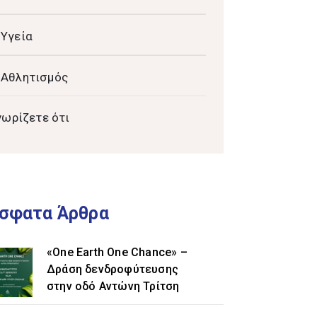
Υγεία
Αθλητισμός
νωρίζετε ότι
σφατα Άρθρα
«One Earth One Chance» –
Δράση δενδροφύτευσης
στην οδό Αντώνη Τρίτση