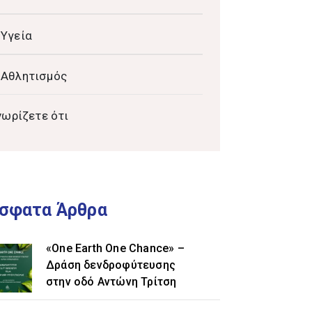
Υγεία
Αθλητισμός
νωρίζετε ότι
σφατα Άρθρα
«One Earth One Chance» –
Δράση δενδροφύτευσης
στην οδό Αντώνη Τρίτση