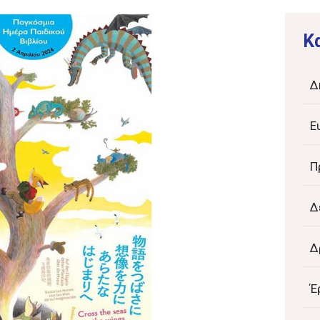
K
Δ
Ε
Π
Δ
Δ
Έ