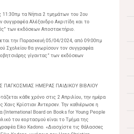
ς 11:30πμ τα Νήπια 2 τμημάτων του 2ου
ν συγγραφέα Αλέξανδρο Ακριτίδη και το
ιές” των εκδόσεων Αποστακτήριο.
ται την Παρασκευή 05/04/2024, από 09:00πμ
κού Σχολείου θα γνωρίσουν τον συγγραφέα
φοβητσιάρης γίγαντας” των εκδόσεων
ΗΣ ΠΑΓΚΟΣΜΙΑΣ ΗΜΕΡΑΣ ΠΑΙΔΙΚΟΥ ΒΙΒΛΙΟΥ
τάζεται κάθε χρόνο στις 2 Απριλίου, την ημέρα
ς Χανς Κρίστιαν Άντερσεν. Την καθιέρωσε η
(Ιnternational Board on Books for Young People
 υλικό του εορτασμού είναι το Τμήμα της
γραφέα Eiko Kadono. «Διασχίστε τις θάλασσες