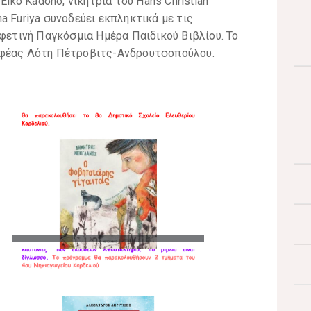
Eiko Kadono, νικήτρια του Hans Christian
a Furiya συνοδεύει εκπληκτικά με τις
 φετινή Παγκόσμια Ημέρα Παιδικού Βιβλίου. Το
αφέας Λότη Πέτροβιτς-Ανδρουτσοπούλου.