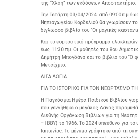
της “Χλόη” των εκδόσεων Αποστακτήριο.
Την Τετάρτη 03/04/2024, από 09:00π.μ έω
Νηπιαγωγείου Κορδελιού θα γνωρίσουν το
δίγλωσσο βιβλίο του “Οι μαγικές κασταν
Και το εορταστικό πρόγραμμα ολοκληρώνε
έως 11:30 πμ. Οι μαθητές του 8ου Δημοτι
Δημήτρη Μπογδάνο και το βιβλίο του “Ο 
Μεταίχμιο.
ΛΙΓΑ ΛΟΓΙΑ
ΓΙΑ ΤΟ ΙΣΤΟΡΙΚΟ ΓΙΑ ΤΟΝ ΝΕΟΡΤΑΣΜΟ Τ
Η Παγκόσμια Ημέρα Παιδικού Βιβλίου γιορ
που γεννήθηκε ο μεγάλος Δανός παραμυθά
Διεθνής Οργάνωση Βιβλίων για τη Νεότητα 
– ΙΒΒΥ) το 1966. Το 2024 υπεύθυνο για το
Ιαπωνίας. Το μήνυμα γράφτηκε από τη συγ