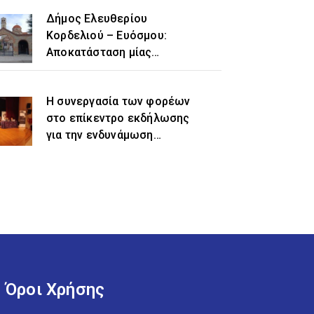
Δήμος Ελευθερίου
Κορδελιού – Ευόσμου:
Αποκατάσταση μίας
ιστορικής αδικίας η
προσθήκη του τοπωνυμίου
Η συνεργασία των φορέων
«Ελευθέριο» στην
στο επίκεντρο εκδήλωσης
ονομασία του δήμου
για την ενδυνάμωση
γυναικών προσφυγικής και
μεταναστευτικής
προέλευσης
Όροι Χρήσης