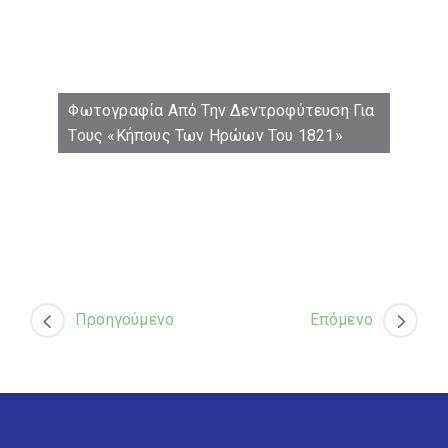
Φωτογραφία Από Την Δεντροφύτευση Για
Τους «Κήπους Των Ηρώων Του 1821»
Προηγούμενο
Επόμενο