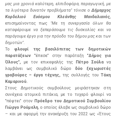
μας μια χρονιά καλύτερη, ελπιδοφόρα, παραγωγική, με
τα λιγότερα δυνατόν προβλήματα"
τόνισε ο
Δήμαρχος
Κορδελιού Ευόσμου Κλεάνθης Μανδαλιανός,
επισημαίνοντας πως
"Με τη συνεργασία όλων θα
καταφέρουμε να ξεπεράσουμε τις δυσκολίες και να
παράγουμε έργο για την πρόοδο του δήμου μας και των
δημοτών".
Το
φλουρί της βασιλόπιτας των δημοτικών
παρατάξεων "
έπεσε" στην παράταξη
"Δήμος για
Όλους",
με τον επικεφαλής της
Πέτρο Σούλα
να
λαμβάνει ως συμβολικό δώρο
δύο ξεχωριστές
γραβούρες – έργα τέχνης,
της συλλογής του
Τάκη
Καμαρινού.
Στους Δημοτικούς συμβούλους μοιράστηκαν στη
συνέχεια ατομικά πιτάκια, με το τυχερό φλουρί να
"πέφτει" στον
Πρόεδρο του Δημοτικού Συμβουλίου
Γιώργο Ρούμελη
, ο οποίος έλαβε ως συμβολικό δώρο
– και με αφορμή την ανακήρυξη του 2022 ως «Έτους