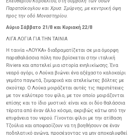
Ελευθερίου Κορδελιού, στη συμβολή των οδών
Παρατσίκογλου και Χρυσ. Σμύρνης, με κεντρική όψη
προς την οδό Μοναστηρίου.
Αύριο Σάββατο 21/8 και Κυριακή 22/8
ΛΙΓΑ ΛΟΓΙΑ ΓΙΑ ΤΗΝ ΤΑΙΝΙΑ
Η ταινία «ΛΟΥΚΑ» διαδραματίζεται σε μια όμορφη
παραθαλάσσια πόλη που βρίσκεται στην ιταλική
Riviera και αποτελεί μια ιστορία ενηλικίωσης. Ένα
νεαρό αγόρι, ο Λούκα βιώνει ένα αξέχαστο καλοκαίρι
γεμάτο παγωτά, ζυμαρικά και ατελείωτες βόλτες με
σκούτερ. Ο Λούκα μοιράζεται αυτές τις περιπέτειες
με τον καλύτερο του φίλο, με τον οποίο μοιράζονται
επίσης και το ίδιο μυστικό: είναι και οι δύο θαλάσσια
τέρατα από έναν άλλο κόσμο, ακριβώς κάτω από την
επιφάνεια του νερού. Γίνονται φίλοι με την ατίθαση
Τζούλια και αποφασίζουν να τη βοηθήσουν σε έναν
ποδηλατικό αγώνα, προσέχοντας να μην αποκαλυφθεί