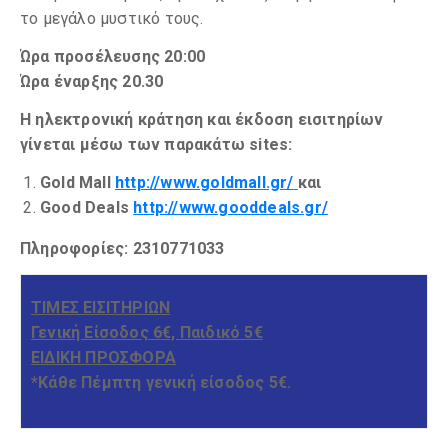
το μεγάλο μυστικό τους.
Ώρα προσέλευσης 20:00
Ώρα έναρξης
20.30
Η ηλεκτρονική κράτηση και έκδοση εισιτηρίων
γίνεται μέσω των παρακάτω sites:
Gold Mall
http://www.goldmall.gr/
και
Good Deals
http://www.gooddeals.gr/
Πληροφορίες:
2310771033
ΤΙΜΕΣ ΕΙΣΙΤΗΡΙΩΝ
Γενική Είσοδος 6€, Παιδικό 5€
ΕΙΔΙΚΗ ΠΡΟΣΦΟΡΑ
*Κάθε Πέμπτη γενική είσοδος 5€.