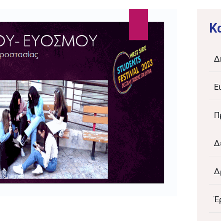
K
Δ
Ε
Π
Δ
Δ
Έ