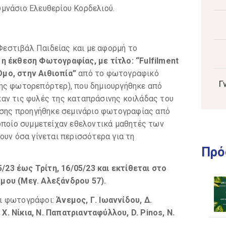
μνάσιο Ελευθερίου Κορδελιού.
 Φεστιβάλ Παιδείας και με αφορμή το
η έκθεση Φωτογραφίας, με τίτλο: “
Fulfilment
μο, στην Αιθιοπία”
από το φωτογραφικό
Γ
ης φωτορεπόρτερ), που δημιουργήθηκε από
αν τις φυλές της καταπράσινης κοιλάδας του
πίσης προηγήθηκε σεμινάριο φωτογραφίας από
 οποίο συμμετείχαν εθελοντικά μαθητές των
ουν όσα γίνεται περισσότερα για τη
Πρό
5/23 έως Τρίτη, 16/05/23 και εκτίθεται στο
μου (Μεγ. Αλεξάνδρου 57).
οι φωτογράφοι:
Άνεμος, Γ. Ιωαννίδου, Δ.
, Χ. Νίκια, Ν. Παπατριανταφύλλου,
D
.
Pinos
, Ν.