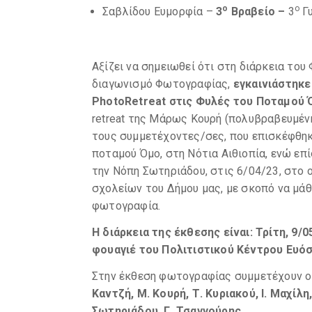
ο
ο
Σαβλίδου Ευμορφία –
3
Βραβείο –
3
Γυ
Αξίζει να σημειωθεί ότι στη διάρκεια του
διαγωνισμό Φωτογραφίας,
εγκαινιάστηκε 
PhotoRetreat
στις Φυλές του Ποταμού Ό
retreat της Μάρως Κουρή (πολυβραβευμέν
τους συμμετέχοντες/σες, που επισκέφθηκ
ποταμού Όμο, στη Νότια Αιθιοπία, ενώ ε
την Νόπη Σωτηριάδου, στις 6/04/23, στο
σχολείων του Δήμου μας, με σκοπό να μάθ
φωτογραφία.
Η διάρκεια της έκθεσης είναι: Τρίτη, 9/0
φουαγιέ του Πολιτιστικού Κέντρου Ευόσ
Στην έκθεση φωτογραφίας συμμετέχουν 
Καντζή, Μ. Κουρή, Τ. Κυριακού, Ι. Μαχίλη
Σωτηριάδου, Γ. Τσαγγούρης.