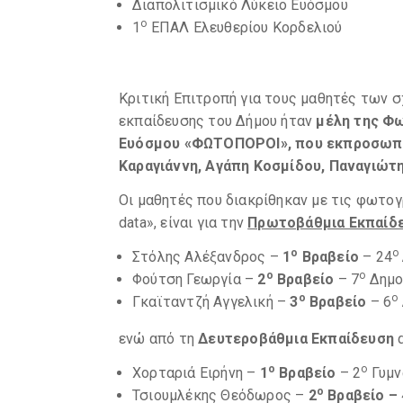
Διαπολιτισμικό Λύκειο Ευόσμου
ο
1
ΕΠΑΛ Ελευθερίου Κορδελιού
Κριτική Επιτροπή για τους μαθητές των 
εκπαίδευσης του Δήμου ήταν
μέλη της Φ
Ευόσμου «ΦΩΤΟΠΟΡΟΙ», που εκπροσωπή
Καραγιάννη, Αγάπη Κοσμίδου, Παναγιώτη
Οι μαθητές που διακρίθηκαν με τις φωτογρ
data», είναι για την
Πρωτοβάθμια Εκπαίδε
ο
ο
Στόλης Αλέξανδρος –
1
Βραβείο
– 24
ο
ο
Φούτση Γεωργία –
2
Βραβείο
– 7
Δημο
ο
ο
Γκαϊταντζή Αγγελική –
3
Βραβείο
– 6
ενώ από τη
Δευτεροβάθμια Εκπαίδευση
α
ο
ο
Χορταριά Ειρήνη –
1
Βραβείο
– 2
Γυμν
ο
Τσιουμλέκης Θεόδωρος –
2
Βραβείο –