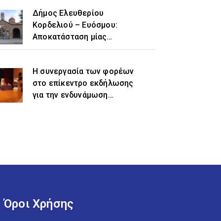
Δήμος Ελευθερίου
Κορδελιού – Ευόσμου:
Αποκατάσταση μίας
ιστορικής αδικίας η
προσθήκη του τοπωνυμίου
Η συνεργασία των φορέων
«Ελευθέριο» στην
στο επίκεντρο εκδήλωσης
ονομασία του δήμου
για την ενδυνάμωση
γυναικών προσφυγικής και
μεταναστευτικής
προέλευσης
Όροι Χρήσης