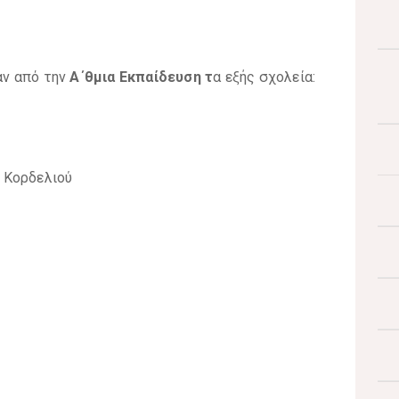
αν από την
Α΄θμια Εκπαίδευση τ
α εξής σχολεία:
 Κορδελιού