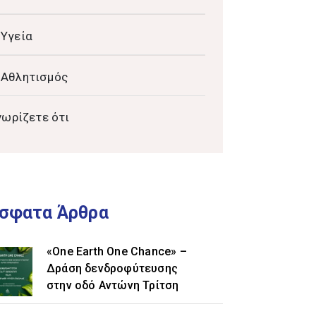
Υγεία
Αθλητισμός
νωρίζετε ότι
σφατα Άρθρα
«One Earth One Chance» –
Δράση δενδροφύτευσης
στην οδό Αντώνη Τρίτση