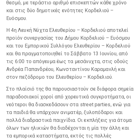
θεσμό, με τεράστιο αριθμό επισκεπτών κάθε χρόνο
και στις δύο δημοτικές ενότητες Κορδελιού –
Ευόσμου.
Η 4η Λευκή Νύχτα Ελευθερίου – Κορδελιού αποτελεί
προϊόν συνεργασίας του Δήμου Κορδελιού – Ευόσμου
και του Εμπορικού Συλλόγου Ελευθερίου – Κορδελιού
και θα πραγματοποιηθεί το Σάββατο 13 Ιουνίου, από
τις 6:00 το απόγευμα έως τα μεσάνυχτα, στις οδούς
Ανδρέα Παπανδρέου, Κωνσταντίνου Καραμανλή και
στον πεζόδρομο του Ελευθερίου – Κορδελιού.
Στο πλαίσιό της θα παρουσιαστούν σε διάφορα σημεία
παραδοσιακοί χοροί από χορευτικά συγκροτήματα, οι
νεότεροι θα διασκεδάσουν στα street parties, ενώ για
τα παιδιά θα υπάρχουν ανιματέρ, ξυλοπόδαροι και
πολλά διαδραστικά παιχνίδια. Οι εκπλήξεις για άτομα
όλων των ηλικιών θα διαδέχονται η μία την άλλη και
τα εμπορικά καταστήματα, εκτός τις πολλές