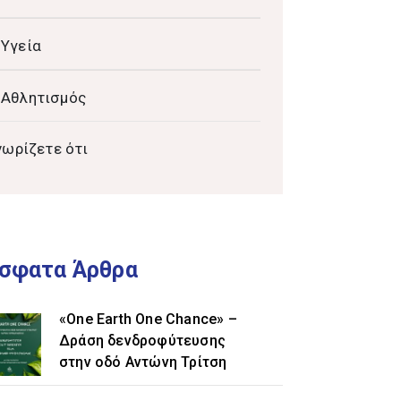
Υγεία
Αθλητισμός
νωρίζετε ότι
σφατα Άρθρα
«One Earth One Chance» –
Δράση δενδροφύτευσης
στην οδό Αντώνη Τρίτση