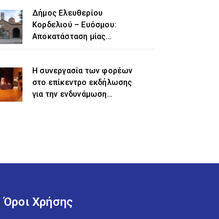
Δήμος Ελευθερίου
Κορδελιού – Ευόσμου:
Αποκατάσταση μίας
ιστορικής αδικίας η
προσθήκη του τοπωνυμίου
Η συνεργασία των φορέων
«Ελευθέριο» στην
στο επίκεντρο εκδήλωσης
ονομασία του δήμου
για την ενδυνάμωση
γυναικών προσφυγικής και
μεταναστευτικής
προέλευσης
Όροι Χρήσης