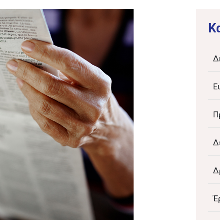
K
Δ
Ε
Π
Δ
Δ
Έ