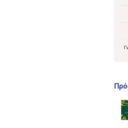
Γ
Πρό