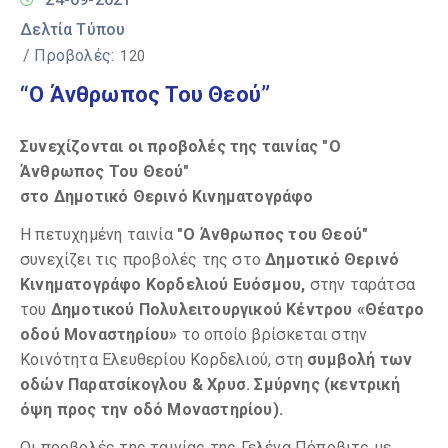
Δελτία Τύπου
/ Προβολές:
120
“Ο Άνθρωπος Του Θεού”
Συνεχίζονται οι προβολές της ταινίας "Ο
Άνθρωπος Του Θεού"
στο Δημοτικό Θερινό Κινηματογράφο
Η πετυχημένη ταινία
"Ο Άνθρωπος του Θεού"
συνεχίζει τις προβολές της στο
Δημοτικό Θερινό
Κινηματογράφο Κορδελιού Ευόσμου,
στην ταράτσα
του
Δημοτικού Πολυλειτουργικού Κέντρου «Θέατρο
οδού Μοναστηρίου»
το οποίο βρίσκεται στην
Κοινότητα Ελευθερίου Κορδελιού, στη
συμβολή των
οδών Παρατσίκογλου & Χρυσ. Σμύρνης (κεντρική
όψη προς την οδό Μοναστηρίου).
Οι προβολές της ταινίας της Γελένα Πόποβιτς με