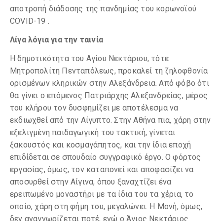
αποτροπή διάδοσης της πανδημίας του κορωνοϊού
COVID-19 .
Λίγα λόγια για την ταινία
Η δημοτικότητα του Αγίου Νεκτάριου, τότε
Μητροπολίτη Πενταπόλεως, προκαλεί τη ζηλοφθονία
ορισμένων κληρικών στην Αλεξάνδρεια. Από φόβο ότι
θα γίνει ο επόμενος Πατριάρχης Αλεξανδρείας, μέρος
του κλήρου τον δυσφημίζει με αποτέλεσμα να
εκδιωχθεί από την Αίγυπτο. Στην Αθήνα πια, χάρη στην
εξελιγμένη παιδαγωγική του τακτική, γίνεται
ξακουστός και κοσμαγάπητος, και την ίδια εποχή
επιδίδεται σε σπουδαίο συγγραφικό έργο. Ο φόρτος
εργασίας, όμως, τον καταπονεί και αποφασίζει να
αποσυρθεί στην Αίγινα, όπου ξαναχτίζει ένα
ερειπωμένο μοναστήρι με τα ίδια του τα χέρια, το
οποίο, χάρη στη φήμη του, μεγαλώνει. Η Μονή, όμως,
δεν αναγνωρίζεται ποτέ, ενώ ο Άγιος Νεκτάριος