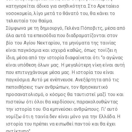
κατηγορείται άδικα για ανηθικότητα. Στο Αρεταίειο
νοσοκομείο, λίγο μετά το θάνατό του, θα κάνει το
τελευταίο του θαύμα.
Σύμφωνα με τη δημιουργό, Γελένα Πόποβιτς, μέσα από
όλα αυτά τα επεισόδια που διαδραματίζονται στον
βίο του Αγίου Νεκταρίου, τα μηνύματα της ταινίας
είναι παγκόσμια και ισχυρά καθώς, όπως τονίζει η
ίδια, μέσα από την ιστορία διαφαίνεται ότι "ο αγώνας
είναι υπόθεση όλων μας. Η μεγαλύτερη νίκη είναι αυτή
που επιτυγχάνουμε μέσα μας. Η ιστορία του είναι
παγκόσμια. Αυτό με ενέπνευσε. Ανεξάρτητα από τις
πεποιθήσεις των ανθρώπων, τον θρησκευτικό
προσανατολισμό, ο κόσμος θα ταυτιστεί μαζί του και
πιστεύω ότι όλοι θα κερδίσουν, παρακολουθώντας
την ιστορία του. Θα εμπνεύσει ανθρώπους. Γι' αυτό
νομίζω ότι η ταινία δεν είναι μόνο για την Ελλάδα. Η
ιστορία του πρέπει να ειπωθεί παντού και θα έχει
αντίκτυπο".