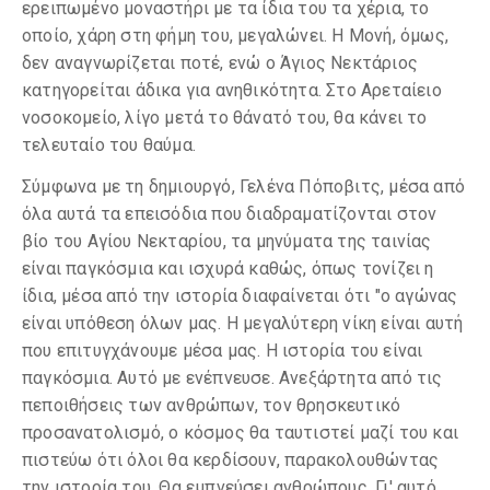
ερειπωμένο μοναστήρι με τα ίδια του τα χέρια, το
οποίο, χάρη στη φήμη του, μεγαλώνει. Η Μονή, όμως,
δεν αναγνωρίζεται ποτέ, ενώ ο Άγιος Νεκτάριος
κατηγορείται άδικα για ανηθικότητα. Στο Αρεταίειο
νοσοκομείο, λίγο μετά το θάνατό του, θα κάνει το
τελευταίο του θαύμα.
Σύμφωνα με τη δημιουργό, Γελένα Πόποβιτς, μέσα από
όλα αυτά τα επεισόδια που διαδραματίζονται στον
βίο του Αγίου Νεκταρίου, τα μηνύματα της ταινίας
είναι παγκόσμια και ισχυρά καθώς, όπως τονίζει η
ίδια, μέσα από την ιστορία διαφαίνεται ότι "ο αγώνας
είναι υπόθεση όλων μας. Η μεγαλύτερη νίκη είναι αυτή
που επιτυγχάνουμε μέσα μας. Η ιστορία του είναι
παγκόσμια. Αυτό με ενέπνευσε. Ανεξάρτητα από τις
πεποιθήσεις των ανθρώπων, τον θρησκευτικό
προσανατολισμό, ο κόσμος θα ταυτιστεί μαζί του και
πιστεύω ότι όλοι θα κερδίσουν, παρακολουθώντας
την ιστορία του. Θα εμπνεύσει ανθρώπους. Γι' αυτό