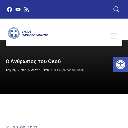
Αν
O Άνθρωπος του Θεού
Αρχική
Νέα
Δελτία Τύπου
O Άνθρωπος του Θεού
17-09-2021