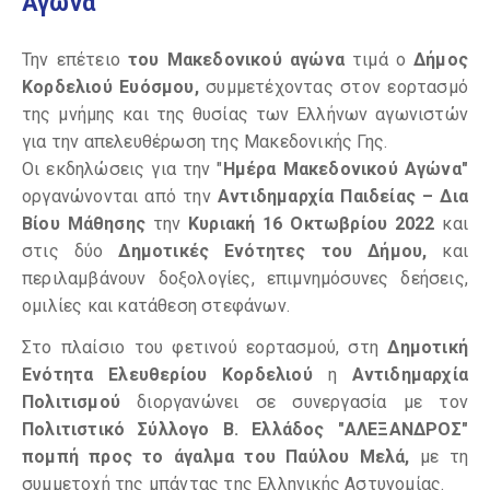
Αγώνα
Την επέτειο
του Μακεδονικού αγώνα
τιμά ο
Δήμος
Κορδελιού Ευόσμου,
συμμετέχοντας στον εορτασμό
της μνήμης και της θυσίας των Ελλήνων αγωνιστών
για την απελευθέρωση της Μακεδονικής Γης.
Οι εκδηλώσεις για την "
Ημέρα Μακεδονικού Αγώνα"
οργανώνονται από την
Αντιδημαρχία Παιδείας – Δια
Βίου Μάθησης
την
Κυριακή 16 Οκτωβρίου 2022
και
στις δύο
Δημοτικές Ενότητες του Δήμου,
και
περιλαμβάνουν δοξολογίες, επιμνημόσυνες δεήσεις,
ομιλίες και κατάθεση στεφάνων.
Στο πλαίσιο του φετινού εορτασμού, στη
Δημοτική
Ενότητα Ελευθερίου Κορδελιού
η
Αντιδημαρχία
Πολιτισμού
διοργανώνει σε συνεργασία με τον
Πολιτιστικό
Σύλλογο Β. Ελλάδος "ΑΛΕΞΑΝΔΡΟΣ"
πομπή
προς το άγαλμα του Παύλου Μελά,
με τη
συμμετοχή της μπάντας της Ελληνικής Αστυνομίας.