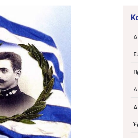
K
Δ
Ε
Π
Δ
Δ
Έ