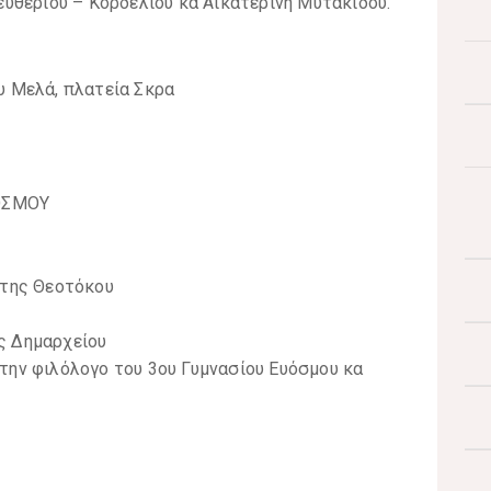
ευθερίου – Κορδελιού κα Αικατερίνη Μυτακίδου.
υ Μελά, πλατεία Σκρα
ΟΣΜΟΥ
 της Θεοτόκου
ς Δημαρχείου
την φιλόλογο του 3ου Γυμνασίου Ευόσμου κα