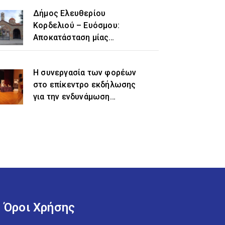
Δήμος Ελευθερίου
Κορδελιού – Ευόσμου:
Αποκατάσταση μίας
ιστορικής αδικίας η
προσθήκη του τοπωνυμίου
Η συνεργασία των φορέων
«Ελευθέριο» στην
στο επίκεντρο εκδήλωσης
ονομασία του δήμου
για την ενδυνάμωση
γυναικών προσφυγικής και
μεταναστευτικής
προέλευσης
Όροι Χρήσης