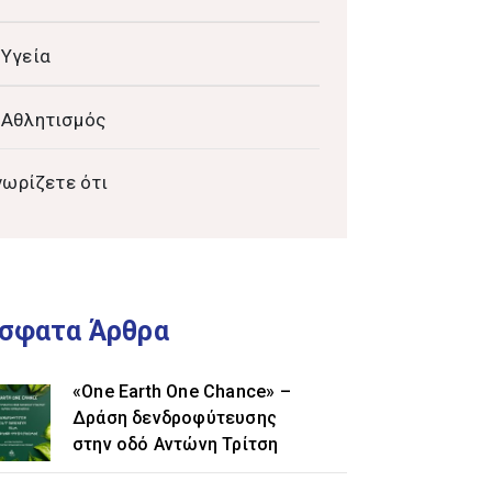
Υγεία
Αθλητισμός
νωρίζετε ότι
σφατα Άρθρα
«One Earth One Chance» –
Δράση δενδροφύτευσης
στην οδό Αντώνη Τρίτση