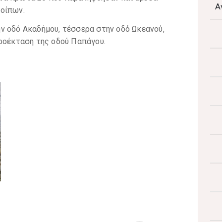
Α
οίπων.
ν οδό Ακαδήμου, τέσσερα στην οδό Ωκεανού,
προέκταση της οδού Παπάγου.