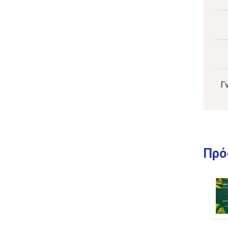
Γ
Πρό