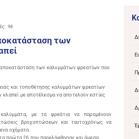
K
ές:
98
Δ
ποκατάσταση των
απεί
Ε
 αποκατάσταση των καλυμμάτων φρεατίων που
Π
ήθειας και τοποθέτησης καλυμμάτων φρεατίων
Δ
ν κλαπεί με αποτέλεσμα να αποτελούν εστίες
Δ
 καλύμματα, με τα φρεάτια να παραμένουν
ιπτώσεις βροχοπτώσεων και ταυτοχρόνως να
Έ
μενα οχήματα.
τα πρώτα 26 που παρελήφθησαν και άμεσα