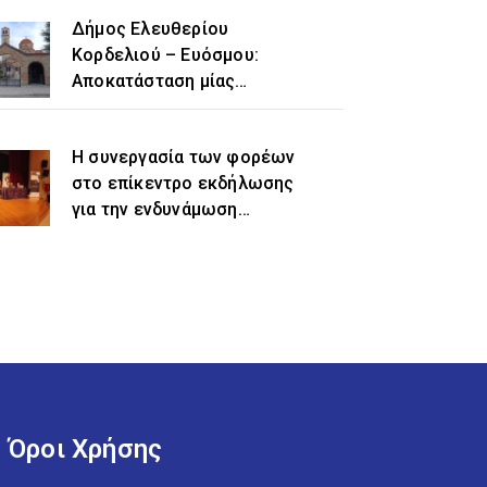
Δήμος Ελευθερίου
Κορδελιού – Ευόσμου:
Αποκατάσταση μίας
ιστορικής αδικίας η
προσθήκη του τοπωνυμίου
Η συνεργασία των φορέων
«Ελευθέριο» στην
στο επίκεντρο εκδήλωσης
ονομασία του δήμου
για την ενδυνάμωση
γυναικών προσφυγικής και
μεταναστευτικής
προέλευσης
Όροι Χρήσης