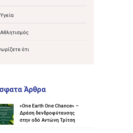
Υγεία
Αθλητισμός
νωρίζετε ότι
σφατα Άρθρα
«One Earth One Chance» –
Δράση δενδροφύτευσης
στην οδό Αντώνη Τρίτση