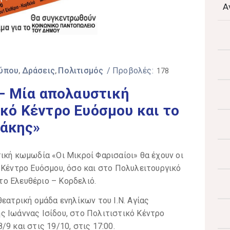
Α
Τύπου
Δράσεις
Πολιτισμός
/ Προβολές:
‚
‚
178
 – Μία απολαυστική
κό Κέντρο Ευόσμου και το
άκης»
ική κωμωδία «Οι Μικροί Φαρισαίοι» θα έχουν οι
 Κέντρο Ευόσμου, όσο και στο Πολυλειτουργικό
ο Ελευθέριο – Κορδελιό.
εατρική ομάδα ενηλίκων του Ι.Ν. Αγίας
ς Ιωάννας Ισίδου, στο Πολιτιστικό Κέντρο
9 και στις 19/10, στις 17:00.