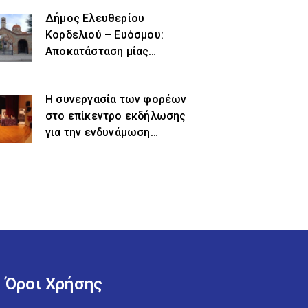
Δήμος Ελευθερίου
Κορδελιού – Ευόσμου:
Αποκατάσταση μίας
ιστορικής αδικίας η
προσθήκη του τοπωνυμίου
Η συνεργασία των φορέων
«Ελευθέριο» στην
στο επίκεντρο εκδήλωσης
ονομασία του δήμου
για την ενδυνάμωση
γυναικών προσφυγικής και
μεταναστευτικής
προέλευσης
Όροι Χρήσης