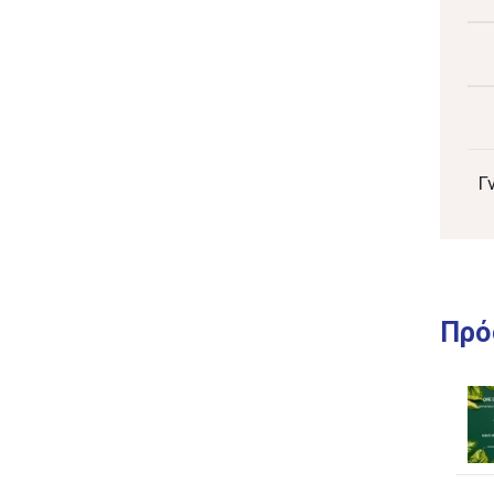
Γ
Πρό