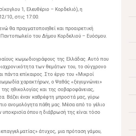
κογλου 1, Ελευθέριο – Κορδελιό), η
2/10, στις 17:00.
, ενώ θα πραγματοποιηθεί και προαιρετική
 Παντοπωλείο του Δήμου Κορδελιού – Ευόσμου.
φαίους κωμωδιογράφους της Ελλάδας. Αυτό που
η διαχρονικότητα των θεμάτων του, το σύγχρονο
αι πάντα επίκαιρος. Στο έργο του «Μικροί
 κωμωδία χαρακτήρων, ο Ψαθάς «ξεγυμνώνει»
 της ηθικολογίας και της σοβαροφάνειας,
τα. Βάζει έναν καθρέφτη μπροστά μας, γύρω
 πιο ανομολόγητα πάθη μας. Μέσα από το γέλιο
 υποκρισία όπου η διάβρωσή της είναι τόσο
 «επαγγελματίας» άτυχος, μια πρόταση γάμου,