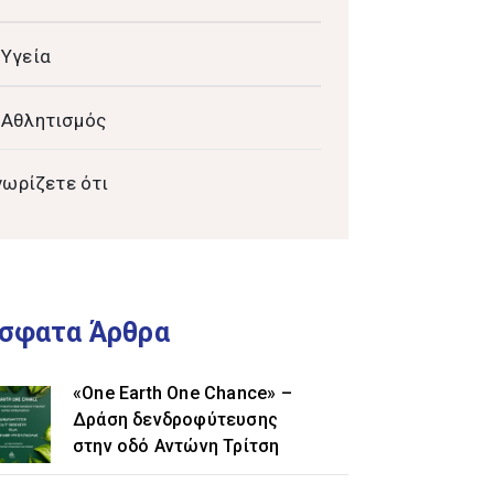
Υγεία
Αθλητισμός
νωρίζετε ότι
σφατα Άρθρα
«One Earth One Chance» –
Δράση δενδροφύτευσης
στην οδό Αντώνη Τρίτση