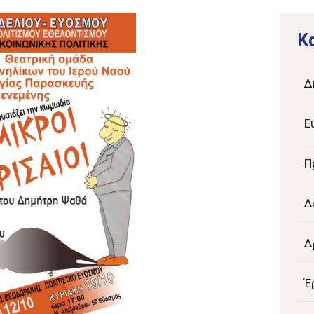
K
Δ
Ε
Π
Δ
Δ
Έ