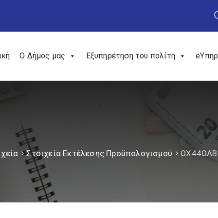
ική
Ο Δήμος μας
Εξυπηρέτηση του πολίτη
eΥπηρ
ιχεία
Στοιχεία Εκτέλεσης Προϋπολογισμού
ΩΧ44ΩΛΒ