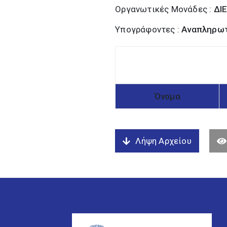
Οργανωτικές Μονάδες :
ΔΙ
Υπογράφοντες :
Αναπληρωτ
Όνομα
Λήψη Αρχείου