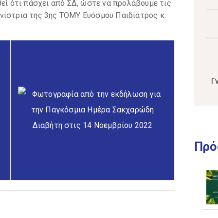
θεί ότι πάσχει από ΣΔ, ώστε να προλάβουμε τις
νίστρια της 3ης ΤΟΜΥ Ευόσμου Παιδίατρος κ.
Γ
Πρό
πότε;
έδειξε πολλά περιστατικά που δεν γνώριζαν ότι
 περιπτώσεων διαβήτη τύπου 2 μπορούν να
ι άσκηση. Ο διαβήτης αφορά κάθε οικογένεια.
σμού, καρδιοπάθειας, νεφρικής ανεπάρκειας και