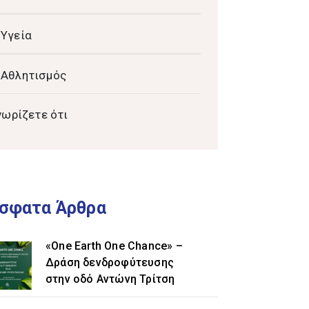
Υγεία
Αθλητισμός
νωρίζετε ότι
σφατα Άρθρα
«One Earth One Chance» –
Δράση δενδροφύτευσης
στην οδό Αντώνη Τρίτση