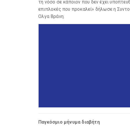
τη νόσο σε κάποιον που δεν έχει υποπτευ
επιπλοκές που προκαλεί» δήλωσε η Συντο
Ολγα Βράνη.
Παγκόσμιο μήνυμα διαβήτη
Προστατευόμαστε έγκαιρα! Αν όχι τώρα, 
Ιδίως σήμερα που η πανδημία Covid-19 αν
έπασχαν από διαβήτη. Πάνω από 50% των
προληφθούν. Πώς; Με υγιεινή διατροφή κα
Είναι η κυρία αιτία τύφλωσης, ακρωτηρια