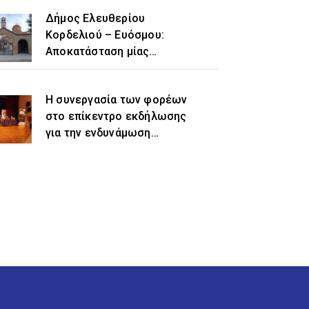
Δήμος Ελευθερίου
Κορδελιού – Ευόσμου:
Αποκατάσταση μίας
ιστορικής αδικίας η
προσθήκη του τοπωνυμίου
Η συνεργασία των φορέων
«Ελευθέριο» στην
στο επίκεντρο εκδήλωσης
ονομασία του δήμου
για την ενδυνάμωση
γυναικών προσφυγικής και
μεταναστευτικής
προέλευσης
Όροι Χρήσης