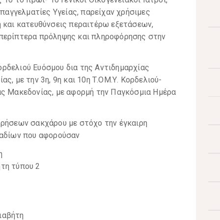
Επαγγελματίες Υγείας, παρείχαν χρήσιμες
η και κατευθύνσεις περαιτέρω εξετάσεων,
 περίπτερα πρόληψης και πληροφόρησης στην
ρδελιού Ευόσμου δια της Αντιδημαρχίας
ς, με την 3η, 9η και 10η Τ.ΟΜ.Υ. Κορδελιού-
ας Μακεδονίας, με αφορμή την Παγκόσμια Ημέρα
τρήσεων σακχάρου με στόχο την έγκαιρη
λαδίων που αφορούσαν
η
ήτη τύπου 2
ιαβήτη