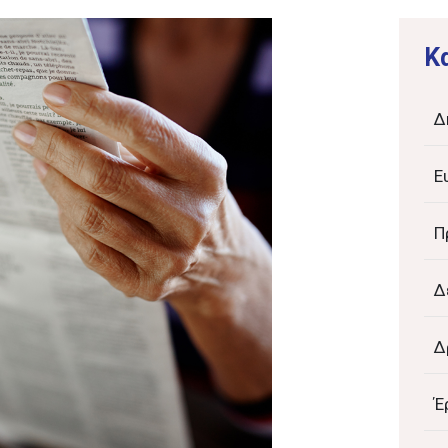
K
Δ
Ε
Π
Δ
Δ
Έ