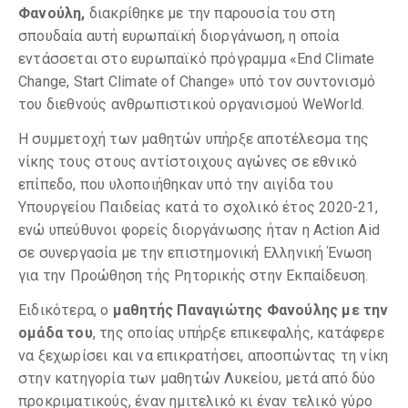
Φανούλη,
διακρίθηκε με την παρουσία του στη
σπουδαία αυτή ευρωπαϊκή διοργάνωση, η οποία
εντάσσεται στο ευρωπαϊκό πρόγραμμα «End Climate
Change, Start Climate of Change» υπό τον συντονισμό
του διεθνούς ανθρωπιστικού οργανισμού WeWorld.
Η συμμετοχή των μαθητών υπήρξε αποτέλεσμα της
νίκης τους στους αντίστοιχους αγώνες σε εθνικό
επίπεδο, που υλοποιήθηκαν υπό την αιγίδα του
Υπουργείου Παιδείας κατά το σχολικό έτος 2020-21,
ενώ υπεύθυνοι φορείς διοργάνωσης ήταν η Action Aid
σε συνεργασία με την επιστημονική Ελληνική Ένωση
για την Προώθηση τής Ρητορικής στην Εκπαίδευση.
Ειδικότερα, ο
μαθητής Παναγιώτης Φανούλης με την
ομάδα του
, της οποίας υπήρξε επικεφαλής, κατάφερε
να ξεχωρίσει και να επικρατήσει, αποσπώντας τη νίκη
στην κατηγορία των μαθητών Λυκείου, μετά από δύο
προκριματικούς, έναν ημιτελικό κι έναν τελικό γύρο