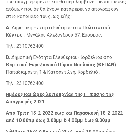
του απογραφόμενου και θα περιλαμβάνει περιπτώσεις
ατόμων που δε θα έχουν καταφέρει να απογραφούν
στις κατοικίες τους, ως εξής:
Α.
Δημοτική Ενότητα Ευόσμου στο
Πολιτιστικό
Κέντρο
: Μεγάλου Αλεξάνδρου 57, Εύοσμος.
Τηλ.: 2310762400.
Β.
Δημοτική Ενότητα Ελευθέριου-Κορδελιού στο
Θεματικό Ευρυζωνικό Πάρκο Νεολαίας (ΘΕΠΑΝ) :
Παπαδιαμάντη 1 & Κατσαντώνη, Κορδελιό .
Τηλ.: 2310762400.
Ημέρες και ώρες λειτουργίας της Γ΄ Φάσης της
Απογραφής 2021.
Από Τρίτη 15-2-2022 έως και Παρασκευή 18-2-2022
από 10.00πμ έως 2.00μμ & 4.00μμ έως 8.00μμ
Σάββατο 19-2 & Κυριακή 20-2 : από 10.00πμ έως