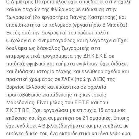
Ο Δημήτρης Πετρόπουλος έχει σπουδάσει στην σχολή
καλών τεχνών της Φλώρινας με ειδίκευση στην
ζωγραφική (2ο εργαστήριο Γιάννης Καστρίτσης) και
υποειδικότητα τα πολυμέσα (εργαστήριο Β.Μπούζα.)
Εκτός από την ζωγραφική του αρέσει πολύ η
ψυχολογία, ο κινηματογράφος και η λογοτεχνία. Έχει
δουλέψει ως δάσκαλος ζωγραφικής στα
επιμορφωτικά προγράμματα της ΔΗ.Κ.Ε.Κ.Ε. σε
παιδικά, εφηβικά και τμήματα ενηλίκων, έχει διδάξει
και διδάσκει ιστορία τέχνης και ελεύθερο σχέδιο και
πρακτική χρώματος σε ΣΑΕΚ (πρώην ΔΙΕΚ) της
Βορείου Ελλάδας και εικαστικά σε σχολεία
πρωτοβάθμιας εκπαίδευσης της κεντρικής
Μακεδονίας. Είναι μέλος του Ε.Ε.Τ.Ε. και του
Σ.Κ.Ε.Τ.Β.Ε.. Έχει οργανώσει με επιτυχία 15 ατομικές
εκθέσεις και έχει συμμετέχει σε 21 ομαδικές. Επίσης
έχει εκδώσει 4 βιβλία (διηγήματα και μια νουβέλα με
εικόνες δικές του, ένα εκπαιδευτικό και ένα λεύκωμα