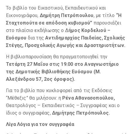
Το βιβλίο του Εικαστικού, Εκπαιδευτικού και
Εικονογράφου,
Δημήτρη Πετρόπουλου
, με τίτλο
“Η
Σταχτοπούτα σε απόδοση κυβισμού”
παρουσιάζει
στο πλαίσιο εκδήλωσης ο Δ
ήμος Κορδελιού –
Ευόσμου
δια της
Αντιδημαρχίας Παιδείας, Σχολικής
Στέγης, Προσχολικής Αγωγής και Δραστηριοτήτων.
Η βιβλιοπαρουσίαση θα πραγματοποιηθεί την
Τετάρτη 27 Μαΐου στις 19.00 στο Αναγνωστήριο
της Δημοτικής Βιβλιοθήκης Ευόσμου (Μ.
Αλεξάνδρου 57, 2ος όροφος).
Για το βιβλίο που κυκλοφορεί από τις Εκδόσεις
“Μέθεξις” θα μιλήσουν: η
Ρένα Αθανασοπούλου,
Θεατρολόγος – Εκπαιδευτικός – Συγγραφέας και ο
ίδιος ο συγγραφέας,
Δημήτρης Πετρόπουλος.
Λίγα Λόγια για τον συγγραφέα