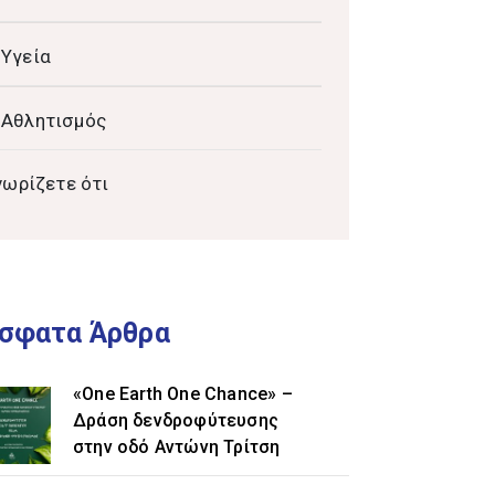
Υγεία
Αθλητισμός
νωρίζετε ότι
σφατα Άρθρα
«One Earth One Chance» –
Δράση δενδροφύτευσης
στην οδό Αντώνη Τρίτση