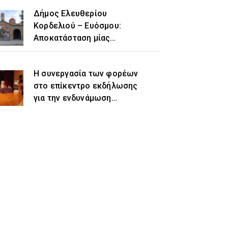
Δήμος Ελευθερίου
Κορδελιού – Ευόσμου:
Αποκατάσταση μίας
ιστορικής αδικίας η
προσθήκη του τοπωνυμίου
Η συνεργασία των φορέων
«Ελευθέριο» στην
στο επίκεντρο εκδήλωσης
ονομασία του δήμου
για την ενδυνάμωση
γυναικών προσφυγικής και
μεταναστευτικής
προέλευσης