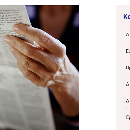
K
Δ
Ε
Π
Δ
Δ
Έ