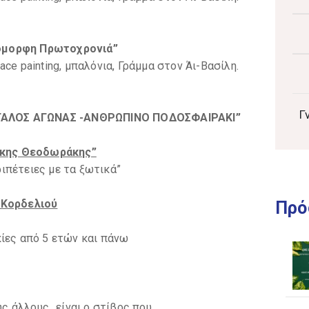
 όμορφη Πρωτοχρονιά”
ace painting, μπαλόνια, Γράμμα στον Άι-Βασίλη.
Γ
ΓΑΛΟΣ ΑΓΩΝΑΣ -ΑΝΘΡΩΠΙΝΟ ΠΟΔΟΣΦΑΙΡΑΚΙ”
ίκης Θεοδωράκης”
ριπέτειες με τα ξωτικά”
-Κορδελιού
Πρό
κίες από 5 ετών και πάνω
υς άλλους…είναι ο στίβος που