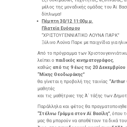
μέλος της μοναδικής ομάδας του Άϊ Βασ
δίπλωμα!
Πέμπτη 30/12 11:00μ.μ.
Πλατεία Ευόσμου
“ΧΡΙΣΤΟΥΓΕΝΝΙΑΤΙΚΟ ΛΟΥΝΑ ΠΑΡΚ”
Ξύλινο Λούνα Παρκ με παιχνίδια για ηλι
Από το πρόγραμμα των Χριστουγεννιάτικ
λείπει ο
παιδικός κινηματογράφος
,
καθώς
από τις 9 έως τις 20 Δεκεμβρίο
“Μίκης Θεοδωράκης”
θα γίνεται η προβολή της ταινίας
“Arthur
μαθητές
και τις μαθήτριες της Ά΄ τάξης των Δημο
Παράλληλα και φέτος θα πραγματοποιηθεί
“Στέλνω Γράμμα στον Αϊ Βασίλη”
, όπου 
μας θα μπορούν να αποθέτουν τα δικά το