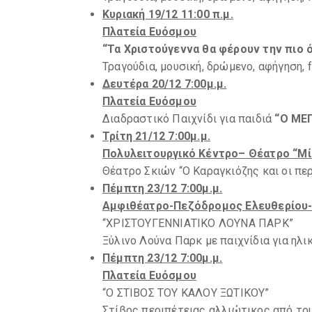
Κυριακή 19/12 11:00 π.μ.
Πλατεία Ευόσμου
“Τα Χριστούγεννα θα φέρουν την πιο
Τραγούδια, μουσική, δρώμενο, αφήγηση, f
Δευτέρα 20/12 7:00μ.μ.
Πλατεία Ευόσμου
Διαδραστικό Παιχνίδι για παιδιά
“O ΜΕ
Τρίτη 21/12 7:00μ.μ.
Πολυλειτουργικό Κέντρο– Θέατρο “Μ
Θέατρο Σκιών “Ο Καραγκιόζης και οι πε
Πέμπτη 23/12 7:00μ.μ.
Αμφιθέατρο-Πεζόδρομος Ελευθερίου
“ΧΡΙΣΤΟΥΓΕΝΝΙΑΤΙΚΟ ΛΟΥΝΑ ΠΑΡΚ”
Ξύλινο Λούνα Παρκ με παιχνίδια για ηλι
Πέμπτη 23/12 7:00μ.μ.
Πλατεία Ευόσμου
“Ο ΣΤΙΒΟΣ ΤΟΥ ΚΑΛΟΥ ΞΩΤΙΚΟΥ”
Στίβος περιπέτειας αλλιώτικος από το