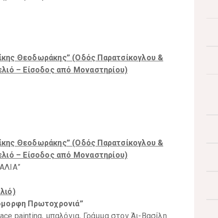
ίκης Θεοδωράκης” (Οδός Παρατσίκογλου &
ελιό – Είσοδος από Μοναστηρίου)
ίκης Θεοδωράκης” (Οδός Παρατσίκογλου &
ελιό – Είσοδος από Μοναστηρίου)
ΑΛΙΑ”
λιό)
 όμορφη Πρωτοχρονιά”
ace painting, μπαλόνια, Γράμμα στον Άι-Βασίλη.