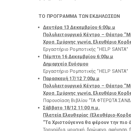
ΤΟ ΠΡΟΓΡΑΜΜΑ ΤΩΝ ΕΚΔΗΛΩΣΕΩΝ
Δευτέρα 13 Δεκεμβρίου 6:00μ.μ
Πολυλειτουργικό Κέντρο – Θέατρο “Μ
Χρυσ. Σμύρνης γωνία, Ελευθέριο Κορδ
Εργαστήριο Ρομποτικής “HELP SANTA”
Πέμπτη 16 Δεκεμβρίου 6:00μ.μ
Δημαρχείο Ευόσμου
Εργαστήριο Ρομποτικής “HELP SANTA”
Παρασκευή 17/12 7:00μ.μ
Πολυλειτουργικό Κέντρο – Θέατρο “Μ
Χρυσ. Σμύρνης γωνία, Ελευθέριο Κορδ
Παρουσίαση Βιβλίου “ΤΑ ΦΤΕΡΩΤΑ ΣΑΝΔ
Σάββατο 18/12 11:00 π.μ.
Πλατεία Ελευθερίας (Ελευθέριο-Κορδε
“Τα Χριστούγεννα θα φέρουν την πιο
Τραγούδια, μουσική, δρώμενο, αφήγηση, f