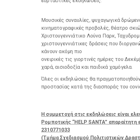
εορταστικές εκδηλώσεις.
Μουσικές συναυλίες, ψυχαγωγικά δρώμενα
κινηματογραφικές προβολές, θέατρο σκιών
Χριστουγεννιάτικο Λούνα Παρκ, Ταχυδρομε
χριστουγεννιάτικες δράσεις που διοργαν
κάνουν ακόμη πιο
ονειρικές τις γιορτινές ημέρες του Δεκέ
χαρά, αισιοδοξία και παιδικά χαμόγελα.
Όλες οι εκδηλώσεις θα πραγματοποιηθούν
προστασίας κατά της διασποράς του covi
Η συμμετοχή στις εκδηλώσεις είναι ελε
Ρομποτικής “HELP SANTA” απαραίτητη ε
2310771033
(Τμήμα Σχεδιασμού Πολιτιστικών Δραστ