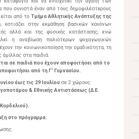
ό καταφύγιο και να ενισχύσει την αγάπη των
μα που συνιστά έναν από τους δημοφιλέστερους
ιείται από το
Τμήμα Αθλητικής Ανάπτυξης της
ύ
, εστιάζει στην εκμάθηση βασικών κανόνων
κής αλλά και της φυσικής κατάστασης, ενώ
λεί η αναβίωση παλιότερων ψυχαγωγικών
 έχουν την κοινωνικοποίηση την ομαδικότητα, τη
ς άμιλλας στα παιδιά.
ται
σε παιδιά που έχουν αποφοιτήσει από το
αποφοιτήσει από τη Γ' Γυμνασίου.
ουνίου έως τις 29 Ιουλίου
σε 2 χώρους:
ργοποτάμου & Εθνικής Αντιστάσεως (Δ.Ε.
 Κορδελιού).
αξη στο πρόγραμμα:
ωσης.