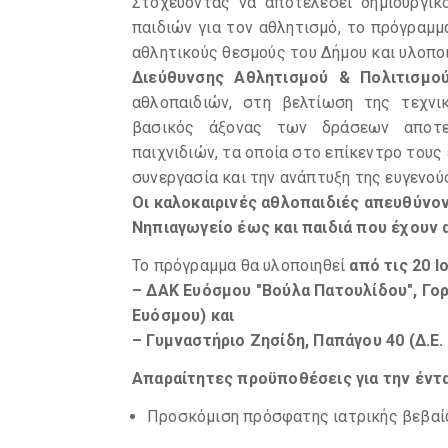
Στοχεύοντας να αποτελέσει δημιουργικ
παιδιών για τον αθλητισμό, το πρόγραμ
αθλητικούς θεσμούς του Δήμου και υλοπο
Διεύθυνσης Αθλητισμού & Πολιτισμο
αθλοπαιδιών, στη βελτίωση της τεχνι
βασικός άξονας των δράσεων αποτε
παιχνιδιών, τα οποία στο επίκεντρο τους
συνεργασία και την ανάπτυξη της ευγενού
Οι καλοκαιρινές αθλοπαιδιές
απευθύνον
Νηπιαγωγείο έως και παιδιά που έχουν 
Το πρόγραμμα θα υλοποιηθεί
από τις
20 Ι
– ΔΑΚ Ευόσμου "Βούλα Πατουλίδου", Γο
Ευόσμου) και
– Γυμναστήριο Ζησίδη, Παπάγου 40
(Δ.Ε.
Απαραίτητες προϋποθέσεις για την έντ
Προσκόμιση πρόσφατης ιατρικής βεβαί