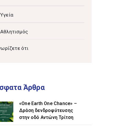
Υγεία
Αθλητισμός
νωρίζετε ότι
σφατα Άρθρα
«One Earth One Chance» –
Δράση δενδροφύτευσης
στην οδό Αντώνη Τρίτση