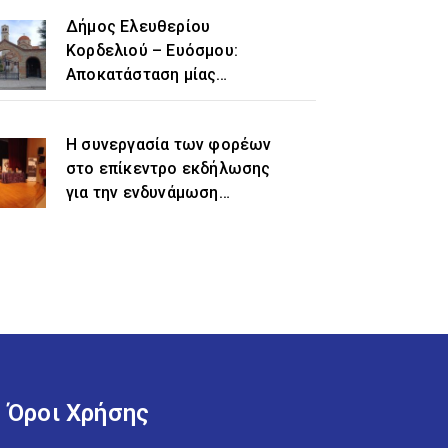
Δήμος Ελευθερίου
Κορδελιού – Ευόσμου:
Αποκατάσταση μίας
ιστορικής αδικίας η
προσθήκη του τοπωνυμίου
Η συνεργασία των φορέων
«Ελευθέριο» στην
στο επίκεντρο εκδήλωσης
ονομασία του δήμου
για την ενδυνάμωση
γυναικών προσφυγικής και
μεταναστευτικής
προέλευσης
Όροι Χρήσης