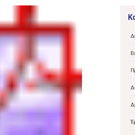
K
Δ
Ε
Π
Δ
Δ
Έ