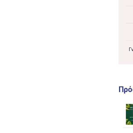
Γ
Πρό