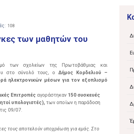
K
ές:
108
Δ
γκες των μαθητών του
Ε
σμό των σχολείων της Πρωτοβάθμιας και
Π
ου στο σύνολό τους, ο
Δήμος Κορδελιού –
ρά ηλεκτρονικών μέσων για τον εξοπλισμό
Δ
λικές Επιτροπές
αγοράστηκαν
150 συσκευές
ητοί υπολογιστές),
των οποίων η παράδοση
Δ
τις 09/07.
Έ
άγκες τους αποτελούν υποχρέωση για εμάς. Στο