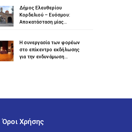
Δήμος Ελευθερίου
Κορδελιού – Ευόσμου:
Αποκατάσταση μίας
ιστορικής αδικίας η
προσθήκη του τοπωνυμίου
Η συνεργασία των φορέων
«Ελευθέριο» στην
στο επίκεντρο εκδήλωσης
ονομασία του δήμου
για την ενδυνάμωση
γυναικών προσφυγικής και
μεταναστευτικής
προέλευσης
Όροι Χρήσης