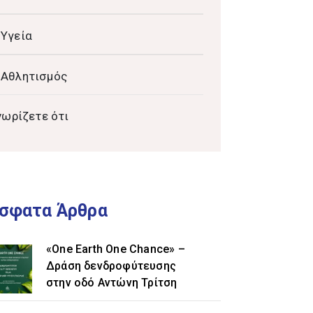
Υγεία
Αθλητισμός
νωρίζετε ότι
σφατα Άρθρα
«One Earth One Chance» –
Δράση δενδροφύτευσης
στην οδό Αντώνη Τρίτση