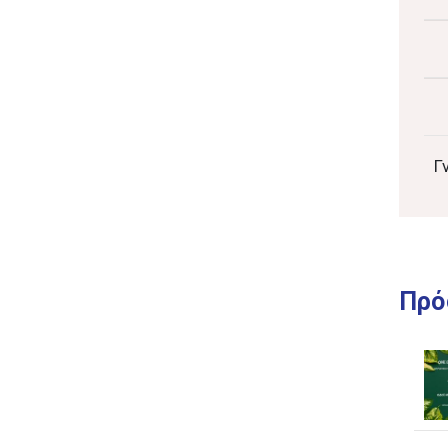
Γ
Πρό