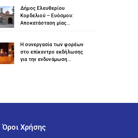
Δήμος Ελευθερίου
Κορδελιού – Ευόσμου:
Αποκατάσταση μίας
ιστορικής αδικίας η
προσθήκη του τοπωνυμίου
Η συνεργασία των φορέων
«Ελευθέριο» στην
στο επίκεντρο εκδήλωσης
ονομασία του δήμου
για την ενδυνάμωση
γυναικών προσφυγικής και
μεταναστευτικής
προέλευσης
Όροι Χρήσης