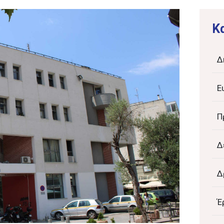
K
Δ
Ε
Π
Δ
Δ
Έ