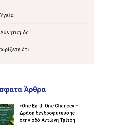
Υγεία
Αθλητισμός
νωρίζετε ότι
σφατα Άρθρα
«One Earth One Chance» –
Δράση δενδροφύτευσης
στην οδό Αντώνη Τρίτση