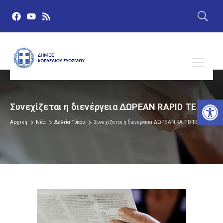
Αν
Συνεχίζεται η διενέργεια ΔΩΡΕΑΝ RAPID TEST
Αρχική
Νέα
Δελτία Τύπου
Συνεχίζεται η διενέργεια ΔΩΡΕΑΝ RAPID TEST