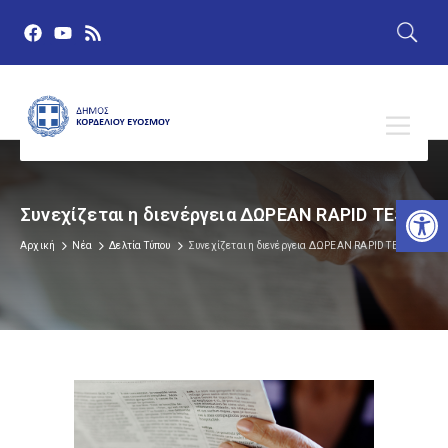
Αν
Συνεχίζεται η διενέργεια ΔΩΡΕΑΝ RAPID TEST
Αρχική
Νέα
Δελτία Τύπου
Συνεχίζεται η διενέργεια ΔΩΡΕΑΝ RAPID TEST